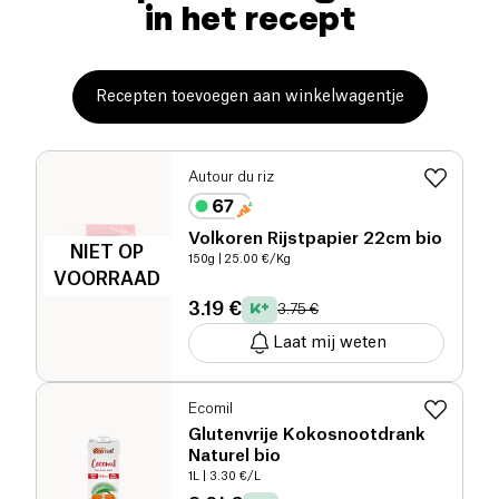
in het recept
Recepten toevoegen aan winkelwagentje
Autour du riz
Volkoren Rijstpapier 22cm bio
NIET OP
150g
| 25.00 €/Kg
VOORRAAD
3.19 €
3.75 €
Laat mij weten
Ecomil
Glutenvrije Kokosnootdrank
Naturel bio
1L
| 3.30 €/L