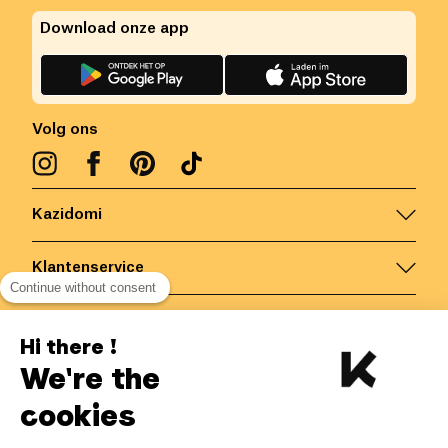
Download onze app
Volg ons
Kazidomi
Klantenservice
Continue without consent
Contacteer ons
Hi there !
We're the
België
/
NL
Veilige betalingen via
cookies