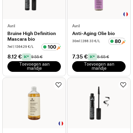
Avril
Avril
Bruine High Definition
Anti-Aging Olie bio
Mascara bio
30ml
| 288.33 €/L
7ml
| 1364.29 €/L
8.12 €
7.35 €
9.55 €
8.65 €
Toevoegen aan
Toevoegen aan
mandje
mandje