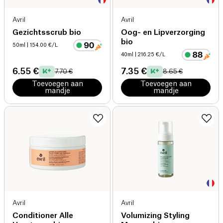
Avril
Avril
Gezichtsscrub bio
Oog- en Lipverzorging
bio
50ml
| 154.00 €/L
40ml
| 216.25 €/L
6.55 €
7.35 €
7.70 €
8.65 €
Toevoegen aan
Toevoegen aan
mandje
mandje
Avril
Avril
Conditioner Alle
Volumizing Styling