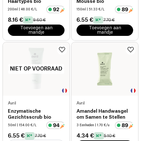
Haartypes bio
Mousse bio
200ml
| 48.00 €/L
150ml
| 51.33 €/L
8.16 €
6.55 €
9.60 €
7.70 €
Toevoegen aan
Toevoegen aan
mandje
mandje
NIET OP VOORRAAD
Avril
Avril
Enzymatische
Amandel Handwasgel
Gezichtsscrub bio
om Samen te Stellen
50ml
| 154.00 €/L
3 Eenheden
| 1.70 €/u
6.55 €
4.34 €
7.70 €
5.10 €