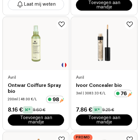
Toevoegen aan
Laat mij weten
mandje
Avril
Avril
Ontwar Coiffure Spray
Ivoor Concealer bio
bio
3ml
| 3083.33 €/L
200ml
| 48.00 €/L
8.16 €
7.86 €
9.60 €
9.25 €
Toevoegen aan
Toevoegen aan
mandje
mandje
PROMO