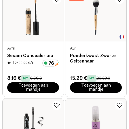
Avril
Avril
Sesam Concealer bio
Poederkwast Zwarte
Geitenhaar
4ml
| 2400.00 €/L
8.16 €
15.29 €
9.60 €
20.39 €
Toevoegen aan
Toevoegen aan
mandje
mandje