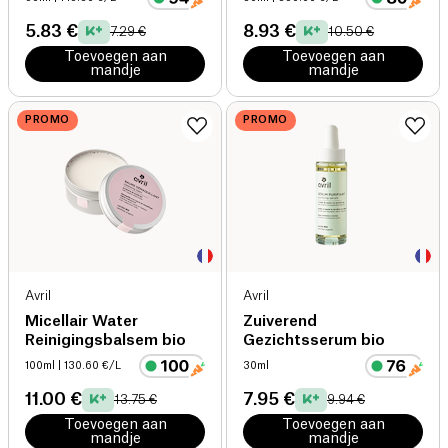
5.83 €
8.93 €
7.29 €
10.50 €
Toevoegen aan
Toevoegen aan
mandje
mandje
PROMO
PROMO
Avril
Avril
Micellair Water
Zuiverend
Reinigingsbalsem bio
Gezichtsserum bio
100ml
| 130.60 €/L
30ml
11.00 €
7.95 €
13.75 €
9.94 €
Toevoegen aan
Toevoegen aan
mandje
mandje