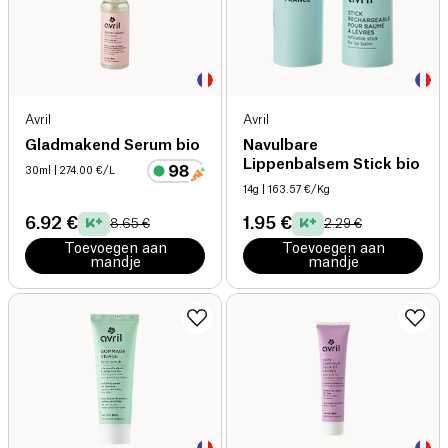
Avril
Avril
Gladmakend Serum bio
Navulbare
Lippenbalsem Stick bio
30ml
| 274.00 €/L
14g
| 163.57 €/Kg
6.92 €
1.95 €
8.65 €
2.29 €
Toevoegen aan
Toevoegen aan
mandje
mandje