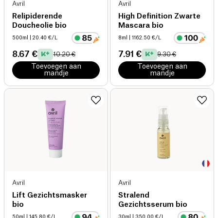
Avril
Avril
Relipiderende
High Definition Zwarte
Doucheolie bio
Mascara bio
500ml
| 20.40 €/L
8ml
| 1162.50 €/L
8.67 €
7.91 €
10.20 €
9.30 €
Toevoegen aan
Toevoegen aan
mandje
mandje
Avril
Avril
Lift Gezichtsmasker
Stralend
bio
Gezichtsserum bio
50ml
| 145.80 €/L
30ml
| 350.00 €/L