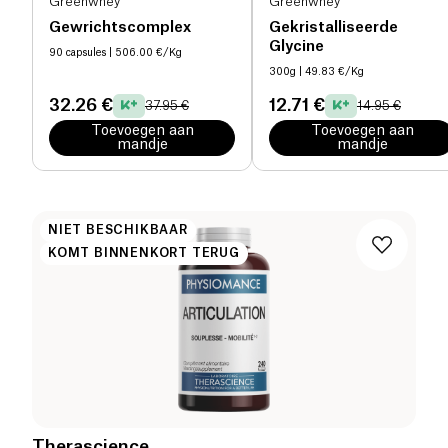
Greenwhey
Greenwhey
Gewrichtscomplex
Gekristalliseerde
Glycine
90 capsules
| 506.00 €/Kg
300g
| 49.83 €/Kg
32.26 €
12.71 €
37.95 €
14.95 €
Toevoegen aan
Toevoegen aan
mandje
mandje
NIET BESCHIKBAAR
KOMT BINNENKORT TERUG
Therascience