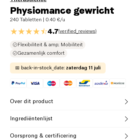
Physiomance gewricht
240 Tabletten
| 0.40 €/u
4.7
(
verified_reviews
)
Flexibiliteit & amp; Mobiliteit
Gezamenlijk comfort
📅
back-in-stock_date
:
zaterdag 11 juli
Over dit product
Physiomance Articulation helpt uw botten gezond
Ingrediëntenlijst
te houden, en collageen te vormen voor gezonde
gewrichten. Kraakbeen bestaat uit een netwerk van
Glucosamine sulfaat
(
schaaldieren
),
Oorsprong & certificering
elastische draden die samen zijn gebonden. Als het
chondroitinesulfaat, vulmiddel: Microkristallijne