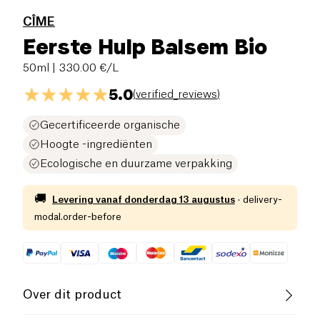
CÎME
Eerste Hulp Balsem Bio
50ml
| 330.00 €/L
5.0
(
verified_reviews
)
Gecertificeerde organische
Hoogte -ingrediënten
Ecologische en duurzame verpakking
🚚
Levering vanaf
donderdag 13 augustus
·
delivery-
modal.order-before
Over dit product