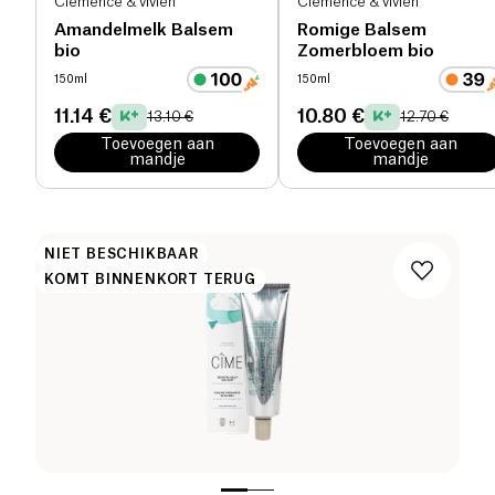
Clémence & vivien
Clémence & vivien
Amandelmelk Balsem
Romige Balsem
bio
Zomerbloem bio
150ml
150ml
11.14 €
10.80 €
13.10 €
12.70 €
Toevoegen aan
Toevoegen aan
mandje
mandje
NIET BESCHIKBAAR
KOMT BINNENKORT TERUG