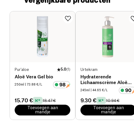
Vergelijkbare producten
Pur'aloe
5.0
(
1
)
Urtekram
Aloë Vera Gel bio
Hydraterende
Lichaamscrème Aloë
250ml
| 73.88 €/L
Vera bio
245ml
| 44.65 €/L
15.70 €
9.30 €
18.47 €
10.94 €
Toevoegen aan
Toevoegen aan
mandje
mandje