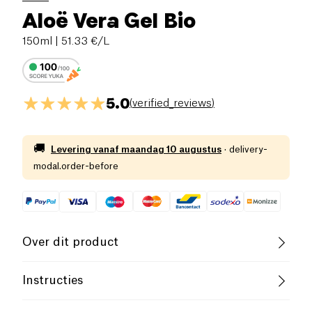
Aloë Vera Gel Bio
150ml
| 51.33 €/L
5.0
(
verified_reviews
)
🚚
Levering vanaf
maandag 10 augustus
·
delivery-
modal.order-before
Over dit product
Vegan
Laag zout
Biologisch
Instructies
Vegetarisch
Laag Suikergehalte
Gebruik