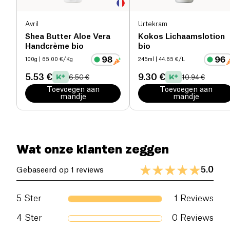
Avril
Urtekram
Shea Butter Aloe Vera
Kokos Lichaamslotion
Handcrème bio
bio
100g
| 65.00 €/Kg
245ml
| 44.65 €/L
5.53 €
9.30 €
6.50 €
10.94 €
Toevoegen aan
Toevoegen aan
mandje
mandje
Wat onze klanten zeggen
5.0
Gebaseerd op 1 reviews
5
Ster
1
Reviews
4
Ster
0
Reviews