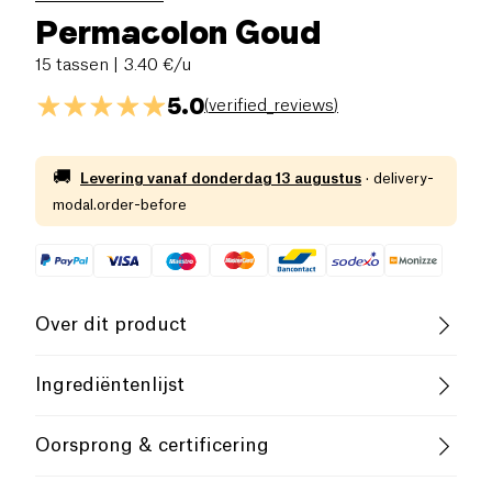
Permacolon Goud
15 tassen
| 3.40 €/u
5.0
(
verified_reviews
)
🚚
Levering vanaf
donderdag 13 augustus
·
delivery-
modal.order-before
Over dit product
Laag zout
Laag Suikergehalte
Ingrediëntenlijst
Laag Verzadigd Vetgehalte
Acaciavezel Fibrassentiel® (Acacia seyal), L-
Oorsprong & certificering
glutamine, natuurlijke aroma's, taurine, quercetine,
magnesiumglycerofosfaat, 2'Fucosyllactose Care4U®
Familiebedrijf
Frans bedrijf
(
melk
), fruitextracten van sinaasappel- (Citrus