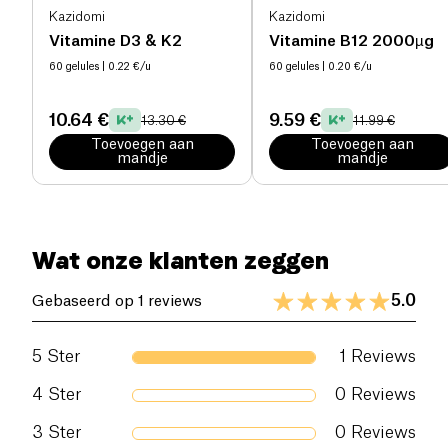
Het product onderscheidt zich ook door zijn
Kazidomi
Kazidomi
versterkte natuurlijkheid
: quercetine uit Sophora
Vitamine D3 & K2
Vitamine B12 2000µg
japonica, natuurlijke vitaminen D3 en E, en het
60 gelules
| 0.22 €/u
60 gelules
| 0.20 €/u
gebruik van natuurlijke aroma's zonder
kleurstoffen. Permacolon Goud is de
10.64 €
9.59 €
13.30 €
11.99 €
voorkeurskeuze voor degenen die op natuurlijke en
Toevoegen aan
Toevoegen aan
mandje
mandje
effectieve wijze een gezonde darmfunctie willen
behouden.
Wat onze klanten zeggen
5.0
Gebaseerd op 1 reviews
5
Ster
1
Reviews
4
Ster
0
Reviews
3
Ster
0
Reviews