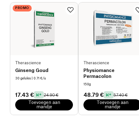
PROMO
Therascience
Therascience
Ginseng Goud
Physiomance
Permacolon
30 gelules
| 0.71 €/u
150g
17.43 €
48.79 €
24.90 €
57.40 €
Toevoegen aan
Toevoegen aan
mandje
mandje