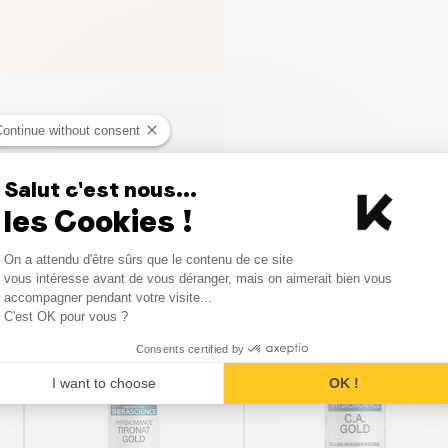
Continue without consent
Salut c'est nous...
les Cookies !
Consent Management Platform
On a attendu d'être sûrs que le contenu de ce site
Axeptio consent
vous intéresse avant de vous déranger, mais on aimerait bien vous
Vergelijkbare producten
accompagner pendant votre visite...
C'est OK pour vous ?
Consents certified by
I want to choose
OK !