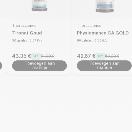
Therascience
Therascience
Tironat Goud
Physiomance CA GOLD
90 gelules
| 0.57 €/u
90 gelules
| 0.56 €/u
43.35 €
42.67 €
51.00 €
50.20 €
Toevoegen aan
Toevoegen aan
mandje
mandje