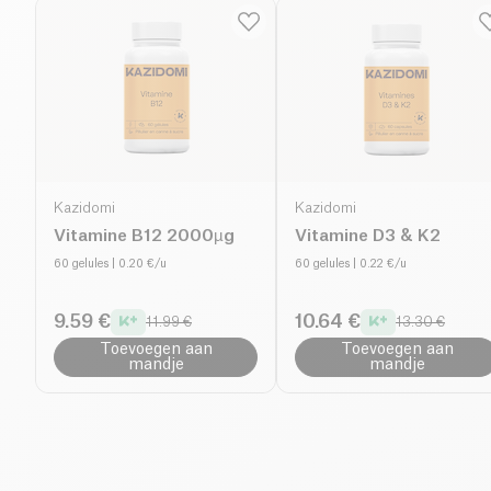
Kazidomi
Kazidomi
Vitamine B12 2000µg
Vitamine D3 & K2
60 gelules
| 0.20 €/u
60 gelules
| 0.22 €/u
9.59 €
10.64 €
11.99 €
13.30 €
Toevoegen aan
Toevoegen aan
mandje
mandje