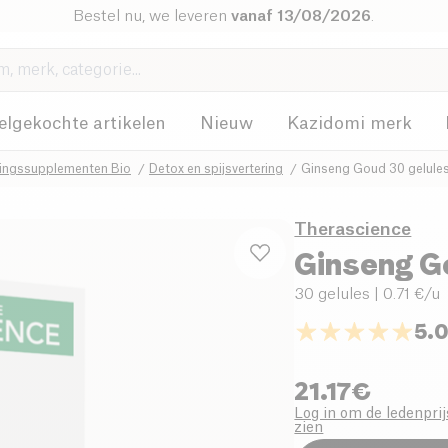
Bestel nu, we leveren
vanaf 13/08/2026
.
elgekochte artikelen
Nieuw
Kazidomi merk
ingssupplementen Bio
Detox en spijsvertering
Ginseng Goud 30 gelule
Therascience
Ginseng G
30 gelules
| 0.71 €/u
5.
21.17
€
Log in om de ledenprij
zien