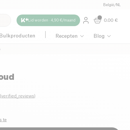
België
/
NL
0.00
€
Lid worden · 4,90 €/maand
Bulkproducten
Recepten
Blog
s
oud
0
(
verified_reviews
)
s te