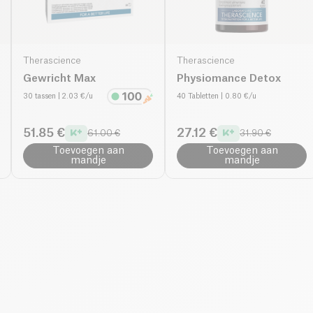
Therascience
Therascience
Gewricht Max
Physiomance Detox
30 tassen
| 2.03 €/u
40 Tabletten
| 0.80 €/u
51.85 €
27.12 €
61.00 €
31.90 €
Toevoegen aan
Toevoegen aan
mandje
mandje