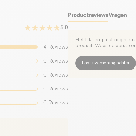
Productreviews
Vragen
5.0
Het lijkt erop dat nog niem
product. Wees de eerste om 
4
Reviews
0
Reviews
Laat uw mening achter
0
Reviews
0
Reviews
0
Reviews