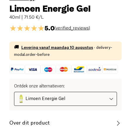
Limoen Energie Gel
40ml
| 71.50 €/L
5.0
(
verified_reviews
)
🚚
Levering vanaf
maandag 10 augustus
·
delivery-
modal.order-before
Ontdek onze alternatieven
:
Limoen Energie Gel
Over dit product