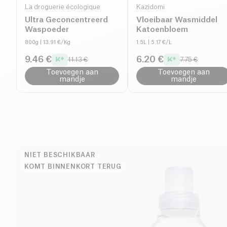
La droguerie écologique
Kazidomi
Ultra Geconcentreerd
Vloeibaar Wasmiddel
Waspoeder
Katoenbloem
800g
| 13.91 €/Kg
1.5L
| 5.17 €/L
9.46 €
6.20 €
11.13 €
7.75 €
Toevoegen aan
Toevoegen aan
mandje
mandje
NIET BESCHIKBAAR
KOMT BINNENKORT TERUG