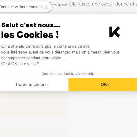
Elle laisse une odeur douce et 
3
Reviews
Continue without consent
0
Reviews
Geverifieerde gebruiker
Salut c'est nous...
les Cookies !
0
Reviews
Laisse une odeur subtile et do
Consent Management Platform
On a attendu d'être sûrs que le contenu de ce site
0
Reviews
Axeptio consent
vous intéresse avant de vous déranger, mais on aimerait bien vous
Geverifieerde gebruiker
accompagner pendant votre visite...
0
Reviews
C'est OK pour vous ?
allergique à beaucoup de less
lessive
Consents certified by
I want to choose
OK !