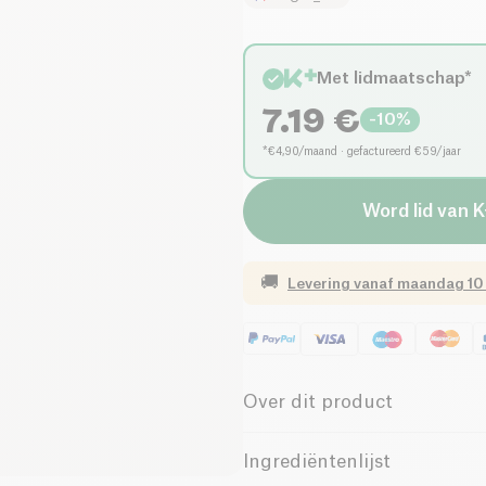
Met lidmaatschap*
7.19
€
-
10
%
*€4,90/maand · gefactureerd €59/jaar
Word lid van K
🚚
Levering vanaf
maandag 10
Over dit product
Ontdek de
katoenen zachthe
Ingrediëntenlijst
koppige vlekken van 30 ° C, t