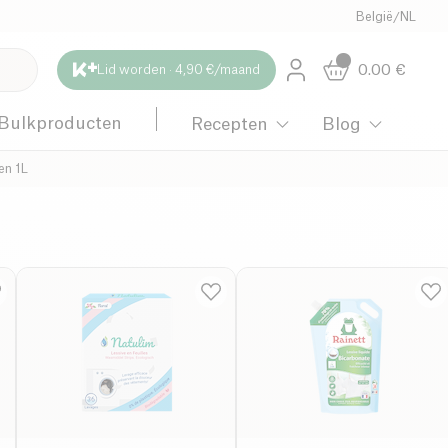
België
/
NL
0.00
€
Lid worden · 4,90 €/maand
Bulkproducten
Recepten
Blog
en 1L