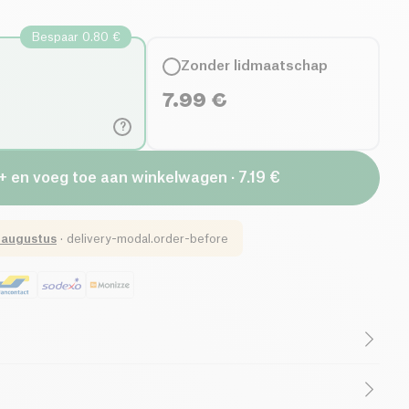
Bespaar 0.80 €
Zonder lidmaatschap
7.99
€
?
+ en voeg toe aan winkelwagen · 7.19 €
 augustus
·
delivery-modal.order-before
id in 1L -formaat
! Het elimineert effectief vuil- en
erwijl het de meest gevoelige linnen en huiden