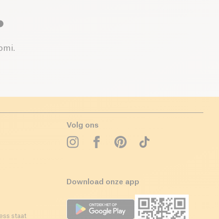
.
omi.
Volg ons
Download onze app
ess staat