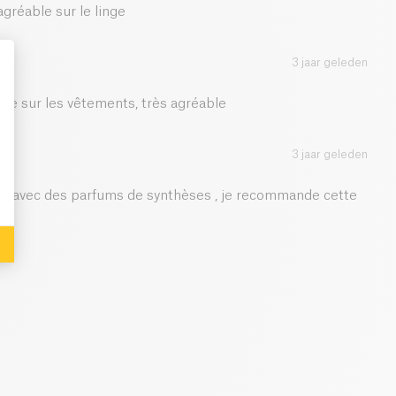
agréable sur le linge
3 jaar geleden
uce sur les vêtements, très agréable
: Personalize Your Options
3 jaar geleden
ive avec des parfums de synthèses , je recommande cette