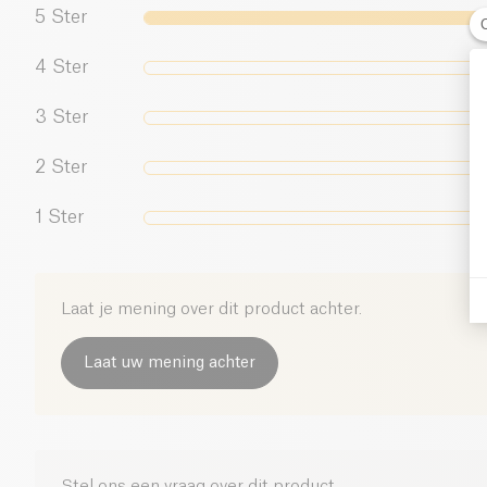
5
Ster
4
Ster
3
Ster
2
Ster
1
Ster
Laat je mening over dit product achter.
Laat uw mening achter
Stel ons een vraag over dit product