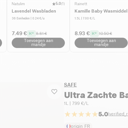
Natulim
5.0
(
1
)
Rainett
Lavendel Wasbladen
Kamille Baby Wasmiddel
36 Eenheden
| 0.24 €/u
1.5L
| 7.00 €/L
7.49 €
8.93 €
8.81 €
10.50 €
Toevoegen aan
Toevoegen aan
mandje
mandje
SAFE
Ultra Zachte 
1L
| 7.99 €/L
5.0
(
verified_
origin_FR