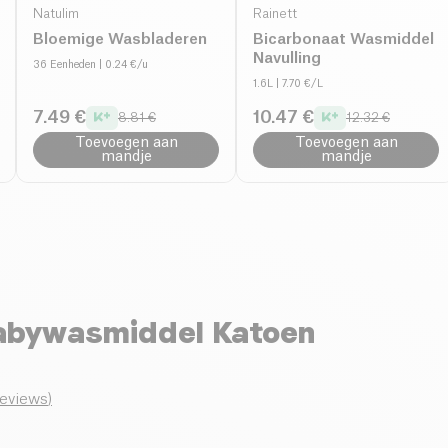
Natulim
Rainett
Bloemige Wasbladeren
Bicarbonaat Wasmiddel
Navulling
36 Eenheden
| 0.24 €/u
1.6L
| 7.70 €/L
7.49 €
10.47 €
8.81 €
12.32 €
Toevoegen aan
Toevoegen aan
mandje
mandje
Babywasmiddel Katoen
reviews
)