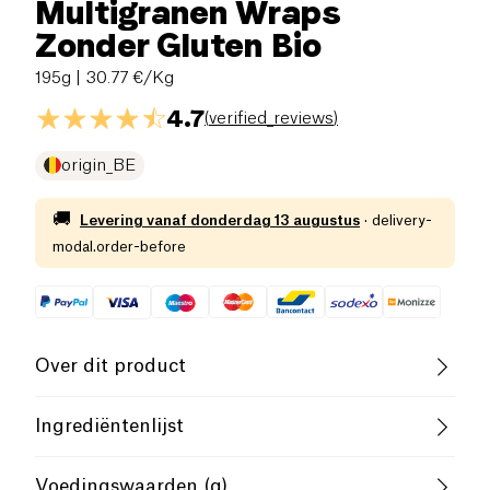
Multigranen Wraps
Zonder Gluten Bio
195g
| 30.77 €/Kg
4.7
(
verified_reviews
)
origin_BE
🚚
Levering vanaf
donderdag 13 augustus
·
delivery-
modal.order-before
Over dit product
Vegan
Glutenvrij (ingrediënten)
Ingrediëntenlijst
Lactosevrij (ingrediënten)
Biologisch
Biologische groentemix (maïszetmeel*, rijstmeel*,
Voedingswaarden (g)
tapiocameel*, maïsmeel*, aardappelzetmeel*,