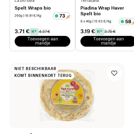
La bio idea
Terrasana
Spelt Wraps bio
Piadina Wrap Haver
Spelt bio
260g
| 16.81 €/Kg
6 x 40g
| 15.63 €/Kg
3.71 €
3.19 €
4.37 €
3.75 €
Toevoegen aan
Toevoegen aan
mandje
mandje
NIET BESCHIKBAAR
KOMT BINNENKORT TERUG