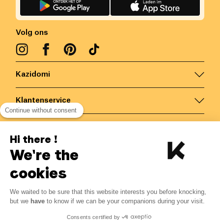
Volg ons
Kazidomi
Klantenservice
Continue without consent
Contacteer ons
Hi there !
We're the
België
/
NL
Veilige betalingen via
cookies
-15%
We waited to be sure that this website interests you before knocking,
Van 06/08 tot 30/09
but we
have
to know if we can be your companions during your visit.
23.25 €
27.35 €
© Kazidomi
2026
BE-BIO-03
Consents certified by
Alle rechten voorbehouden