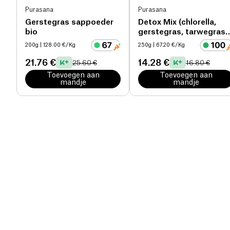
Purasana
Purasana
Gerstegras sappoeder
Detox Mix (chlorella,
bio
gerstegras, tarwegras,
lucuma, spirulina, cacao
200g
| 128.00 €/Kg
250g
| 67.20 €/Kg
bio
21.76 €
14.28 €
25.60 €
16.80 €
Toevoegen aan
Toevoegen aan
mandje
mandje