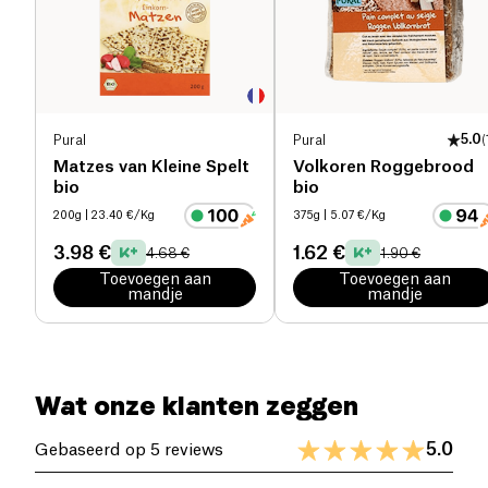
Zout (g)
0.01 g
Pural
Pural
5.0
(
Matzes van Kleine Spelt
Volkoren Roggebrood
bio
bio
200g
| 23.40 €/Kg
375g
| 5.07 €/Kg
3.98 €
1.62 €
4.68 €
1.90 €
Toevoegen aan
Toevoegen aan
mandje
mandje
Wat onze klanten zeggen
5.0
Gebaseerd op 5 reviews