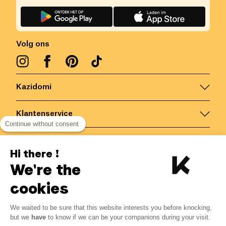
Volg ons
Kazidomi
Klantenservice
Continue without consent
Contacteer ons
Hi there !
We're the
België
/
NL
Veilige betalingen via
cookies
We waited to be sure that this website interests you before knocking,
3.61
€
-
15
%
?
4.25
€
but we
have
to know if we can be your companions during your visit.
Bespaar 0.64 € met K+
© Kazidomi
2026