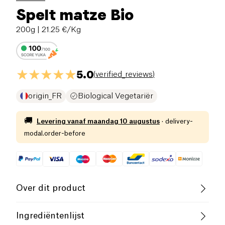
Spelt matze Bio
200g
| 21.25 €/Kg
5.0
(
verified_reviews
)
origin_FR
Biological Vegetariër
🚚
Levering vanaf
maandag 10 augustus
·
delivery-
modal.order-before
Over dit product
Vegan
Lactosevrij (ingrediënten)
Ingrediëntenlijst