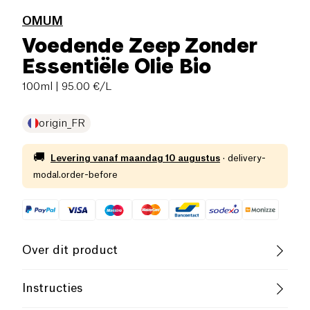
OMUM
Voedende Zeep Zonder
Essentiële Olie Bio
100ml
| 95.00 €/L
origin_FR
🚚
Levering vanaf
maandag 10 augustus
·
delivery-
modal.order-before
Over dit product
Vegan
Glutenvrij (ingrediënten)
Instructies