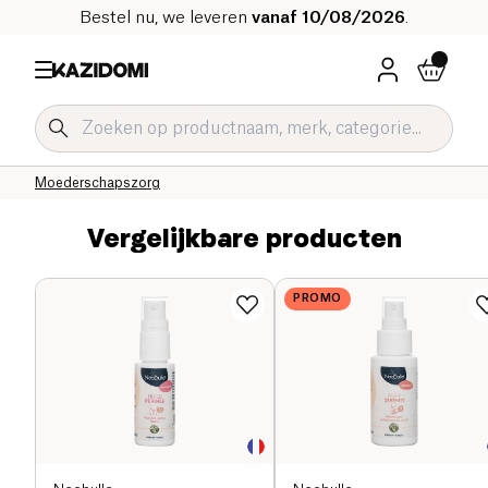
Bestel nu, we leveren
vanaf 10/08/2026
.
Home
Onze biologische catalogus
Baby & Kind
Moederschap, Borstvoeding en Postpartum
Moederschapszorg
Vergelijkbare producten
PROMO