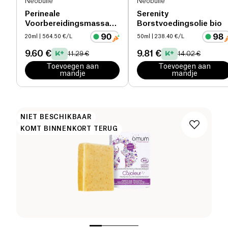
Neobulle
Neobulle
Perineale
Serenity
Voorbereidingsmassageolie
Borstvoedingsolie bio
bio
20ml
| 564.50 €/L
50ml
| 238.40 €/L
9.60 €
9.81 €
11.29 €
14.02 €
Toevoegen aan
Toevoegen aan
mandje
mandje
NIET BESCHIKBAAR
KOMT BINNENKORT TERUG