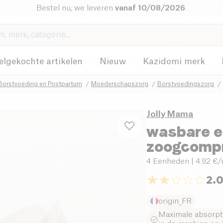
Bestel nu, we leveren
vanaf 10/08/2026
.
elgekochte artikelen
Nieuw
Kazidomi merk
Borstvoeding en Postpartum
Moederschapszorg
Borstvoedingszorg
Jolly Mama
wasbare e
zoogcompr
4 Eenheden
| 4.92 €/
2.
origin_FR
Maximale absorpt