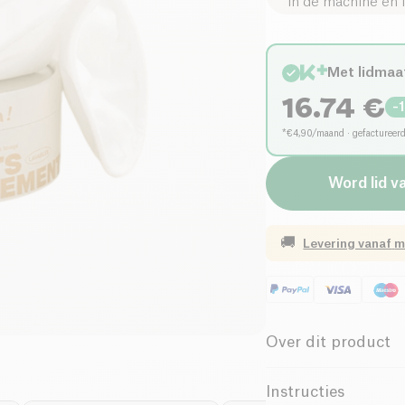
in de machine en 
Met lidmaa
16.74
€
-
*€4,90/maand · gefactureer
Word lid v
🚚
Levering vanaf
m
Over dit product
Biologisch
Instructies