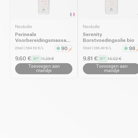
Neobulle
Neobulle
Perineale
Serenity
Voorbereidingsmassageolie
Borstvoedingsolie bio
bio
20ml
| 564.50 €/L
50ml
| 266.40 €/L
9.60 €
9.81 €
11.29 €
14.02 €
Toevoegen aan
Toevoegen aan
mandje
mandje