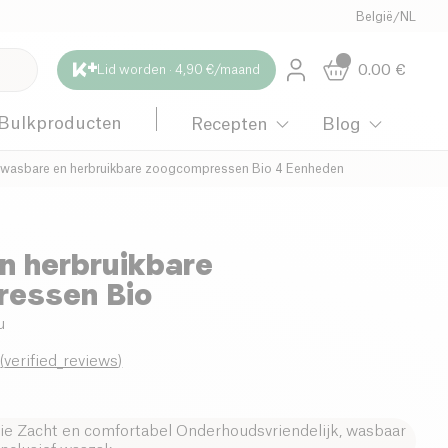
België
/
NL
0.00
€
Lid worden · 4,90 €/maand
Bulkproducten
Recepten
Blog
wasbare en herbruikbare zoogcompressen Bio 4 Eenheden
n herbruikbare
essen Bio
u
0
(
verified_reviews
)
ie Zacht en comfortabel Onderhoudsvriendelijk, wasbaar