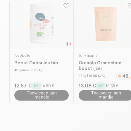
Neobulle
Jolly mama
Boost Capsules bio
Granola Granochoc
boost ijzer
45 gelules
| 0.33 €/u
250g
| 61.56 €/Kg
12.67 €
13.08 €
14.90 €
15.39 €
Toevoegen aan
Toevoegen aan
mandje
mandje