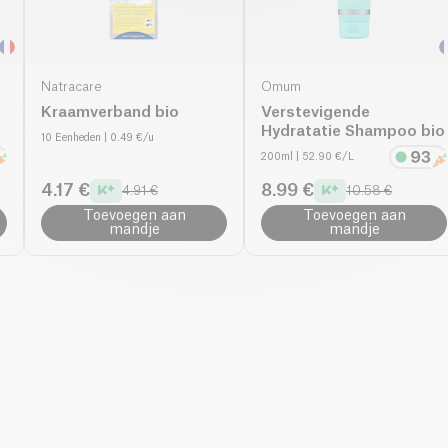
Natracare
Omum
Kraamverband bio
Verstevigende
Hydratatie Shampoo bio
10 Eenheden
| 0.49 €/u
200ml
| 52.90 €/L
4.17 €
8.99 €
4.91 €
10.58 €
Toevoegen aan
Toevoegen aan
mandje
mandje