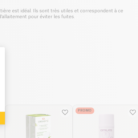
ière est idéal. Ils sont très utiles et correspondent à ce
allaitement pour éviter les fuites.
: Personalize Your Options
PROMO