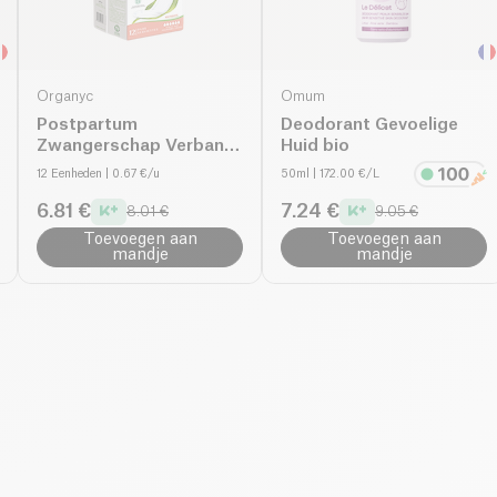
Organyc
Omum
Postpartum
Deodorant Gevoelige
Zwangerschap Verband
Huid bio
bio
12 Eenheden
| 0.67 €/u
50ml
| 172.00 €/L
6.81 €
7.24 €
8.01 €
9.05 €
Toevoegen aan
Toevoegen aan
mandje
mandje