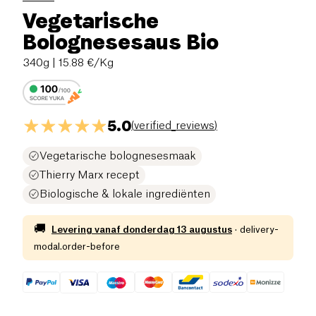
Vegetarische
Bolognesesaus Bio
340g
| 15.88 €/Kg
5.0
(
verified_reviews
)
Vegetarische bolognesesmaak
Thierry Marx recept
Biologische & lokale ingrediënten
🚚
Levering vanaf
donderdag 13 augustus
·
delivery-
modal.order-before