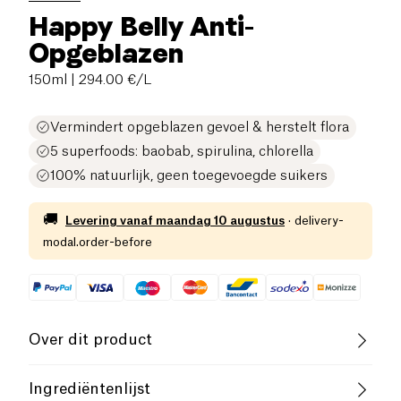
Happy Belly Anti-
Opgeblazen
150ml
| 294.00 €/L
Vermindert opgeblazen gevoel & herstelt flora
5 superfoods: baobab, spirulina, chlorella
100% natuurlijk, geen toegevoegde suikers
🚚
Levering vanaf
maandag 10 augustus
·
delivery-
modal.order-before
Over dit product
Vegan
Glutenvrij (ingrediënten)
Ingrediëntenlijst