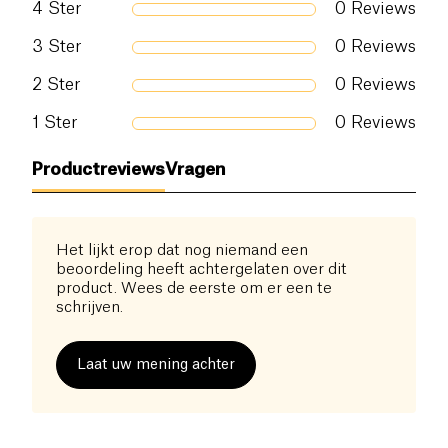
4
Ster
0
Reviews
melk of voeg het toe aan je favoriete smoothie. De
milde, natuurlijke smaak maakt het een aangenaam
3
Ster
0
Reviews
dagelijks supplement.
2
Ster
0
Reviews
Perfect voor wie een
gezonde levensstijl
aanneemt, het spijsverteringscomfort wil
1
Ster
0
Reviews
verbeteren of de darmflora wil herstellen na een
periode van onbalans (antibiotica, stress,
Productreviews
Vragen
ongebalanceerd dieet). Optimale resultaten worden
over het algemeen waargenomen na
enkele weken
dagelijks gebruik
.
Het lijkt erop dat nog niemand een
beoordeling heeft achtergelaten over dit
product. Wees de eerste om er een te
schrijven.
Laat uw mening achter