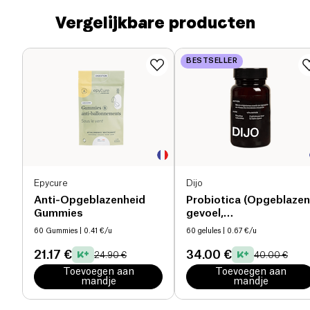
Vergelijkbare producten
BESTSELLER
Epycure
Dijo
Anti-Opgeblazenheid
Probiotica (Opgeblazen
Gummies
gevoel,
Spijsverteringsproblem
60 Gummies
| 0.41 €/u
60 gelules
| 0.67 €/u
Vermoeidheid,
Immuniteit)
21.17 €
34.00 €
24.90 €
40.00 €
Toevoegen aan
Toevoegen aan
mandje
mandje