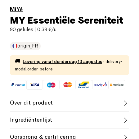
MiYé
MY Essentiële Sereniteit
90 gelules
| 0.38 €/u
origin_FR
🚚
Levering vanaf
donderdag 13 augustus
·
delivery-
modal.order-before
Over dit product
Vegan
Glutenvrij (ingrediënten)
Ingrediëntenlijst
Lactosevrij (ingrediënten)
Laag zout
INHALTSSTOFFE (3 teilbare Tabletten): Sorbitol,
Oorsprong & certificering
Magnesiumsalze der Zitronensäure 1004 mg (30%