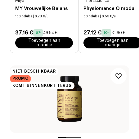
Miyé
Therascience
MY Vrouwelijke Balans
Physiomance O modul
160 gelules
| 0.28 €/u
60 gelules
| 0.53 €/u
37.16 €
27.12 €
49.54 €
31.90 €
Toevoegen aan
Toevoegen aan
mandje
mandje
NIET BESCHIKBAAR
PROMO
KOMT BINNENKORT TERUG