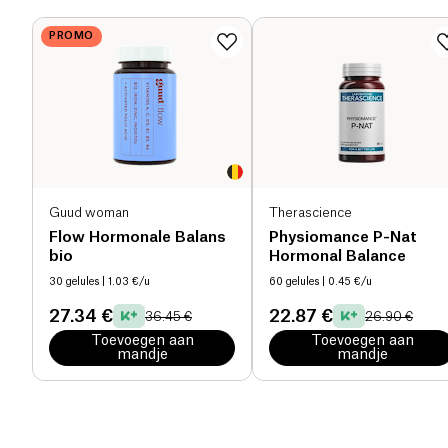
PROMO
Guud woman
Therascience
Flow Hormonale Balans
Physiomance P-Nat
bio
Hormonal Balance
30 gelules
| 1.03 €/u
60 gelules
| 0.45 €/u
27.34 €
22.87 €
36.45 €
26.90 €
Toevoegen aan
Toevoegen aan
mandje
mandje