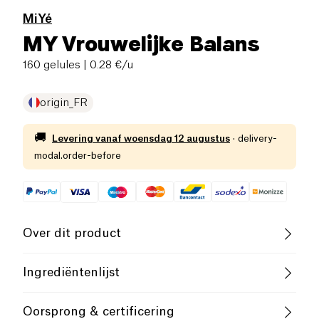
MiYé
MY Vrouwelijke Balans
160 gelules
| 0.28 €/u
origin_FR
🚚
Levering vanaf
woensdag 12 augustus
·
delivery-
modal.order-before
Over dit product
Vegan
Glutenvrij (ingrediënten)
Ingrediëntenlijst
Lactosevrij (ingrediënten)
Laag zout
INHALTSSTOFFE (4 Tabletten) : ACACIA GUM*,
Oorsprong & certificering
ROSEMARY EXTRACT* 500 MG (2000 MG EQPS**),