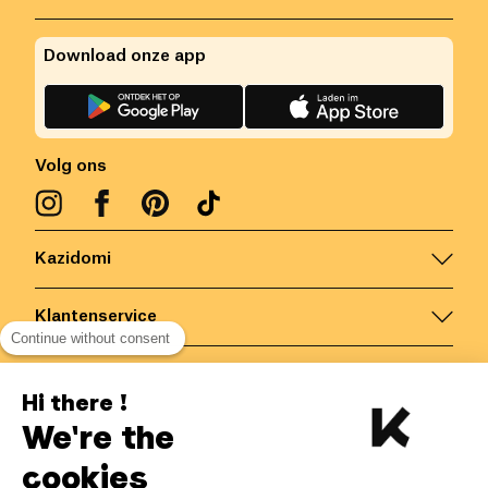
Download onze app
Volg ons
Kazidomi
Klantenservice
Continue without consent
Contacteer ons
Hi there !
We're the
België
/
NL
Veilige betalingen via
cookies