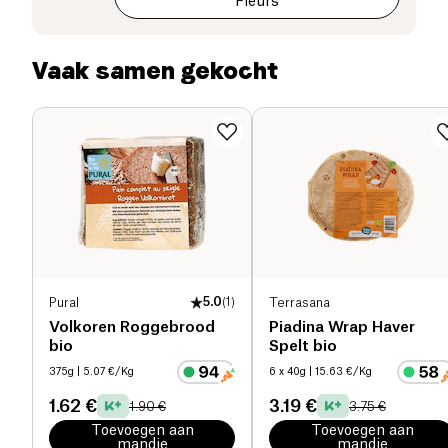
Fleurs
waarvan suikers (g)
0.1 g
Vaak samen gekocht
Voedingsvezels (g)
6.1 g
Eiwitten (g)
8.3 g
Zout (g)
0.62 g
Pural
5.0
(
1
)
Terrasana
Volkoren Roggebrood
Piadina Wrap Haver
bio
Spelt bio
375g
| 5.07 €/Kg
6 x 40g
| 15.63 €/Kg
1.62 €
3.19 €
1.90 €
3.75 €
Toevoegen aan
Toevoegen aan
mandje
mandje