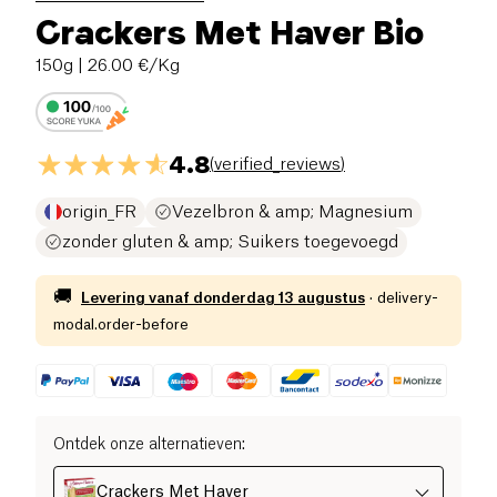
Crackers Met Haver Bio
150g
| 26.00 €/Kg
4.8
(
verified_reviews
)
origin_FR
Vezelbron & amp; Magnesium
zonder gluten & amp; Suikers toegevoegd
🚚
Levering vanaf
donderdag 13 augustus
·
delivery-
modal.order-before
Ontdek onze alternatieven
:
Crackers Met Haver