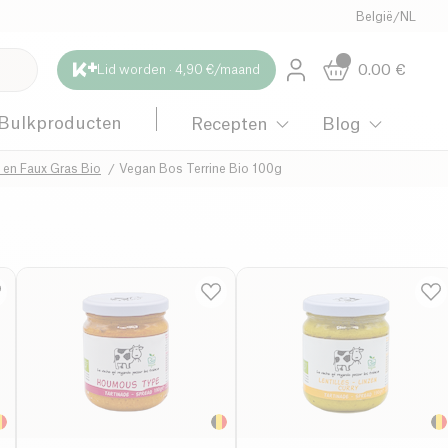
België
/
NL
0.00
€
Lid worden · 4,90 €/maand
Bulkproducten
Recepten
Blog
é en Faux Gras Bio
Vegan Bos Terrine Bio 100g