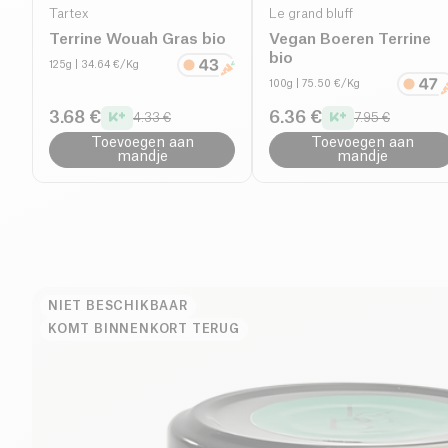
Tartex
Le grand bluff
Terrine Wouah Gras bio
Vegan Boeren Terrine
bio
125g
| 34.64 €/Kg
100g
| 75.50 €/Kg
3.68 €
6.36 €
4.33 €
7.95 €
Toevoegen aan
Toevoegen aan
mandje
mandje
NIET BESCHIKBAAR
KOMT BINNENKORT TERUG