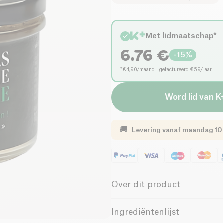
Met lidmaatschap*
6.76
€
-
15
%
*€4,90/maand · gefactureerd €59/jaar
Word lid van K
🚚
Levering vanaf
maandag 10
Over dit product
Vegan
Biologisch
Ingrediëntenlijst