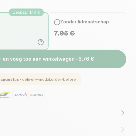
Bespaar 1.19 €
Zonder lidmaatschap
7.95
€
?
+ en voeg toe aan winkelwagen · 6.76 €
 augustus
·
delivery-modal.order-before
Laag Suikergehalte
Frans bedrijf