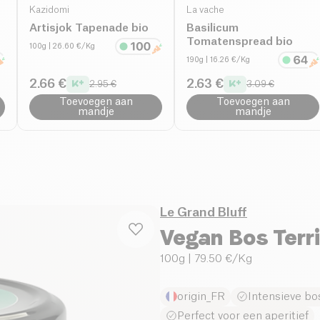
Kazidomi
La vache
Artisjok Tapenade bio
Basilicum
Tomatenspread bio
100g
| 26.60 €/Kg
190g
| 16.26 €/Kg
2.66 €
2.63 €
2.95 €
3.09 €
Toevoegen aan
Toevoegen aan
mandje
mandje
Le Grand Bluff
Vegan Bos Terri
100g
| 79.50 €/Kg
origin_FR
Intensieve b
Perfect voor een aperitief