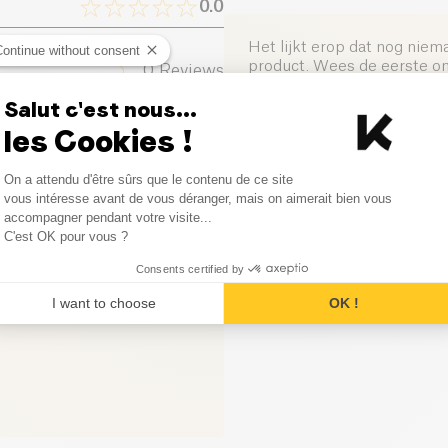
0.0
Zout (g)
Het lijkt erop dat nog niem
Continue without consent
product. Wees de eerste om 
0
Reviews
Salut c'est nous...
0
Reviews
Laat uw mening achter
les Cookies !
0
Reviews
Consent Management Platform
On a attendu d'être sûrs que le contenu de ce site
Axeptio consent
vous intéresse avant de vous déranger, mais on aimerait bien vous
0
Reviews
accompagner pendant votre visite...
C'est OK pour vous ?
0
Reviews
Consents certified by
I want to choose
OK !