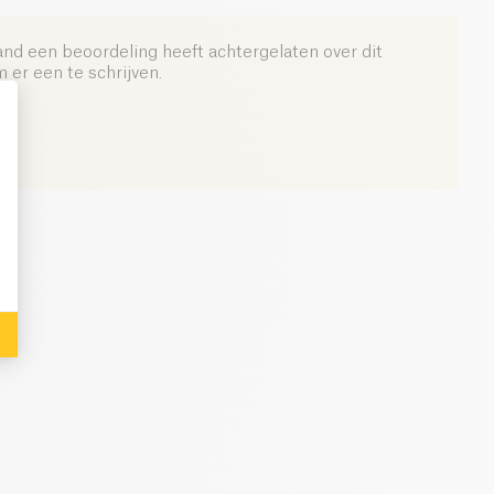
0.77 g
and een beoordeling heeft achtergelaten over dit
er een te schrijven.
: Personalize Your Options