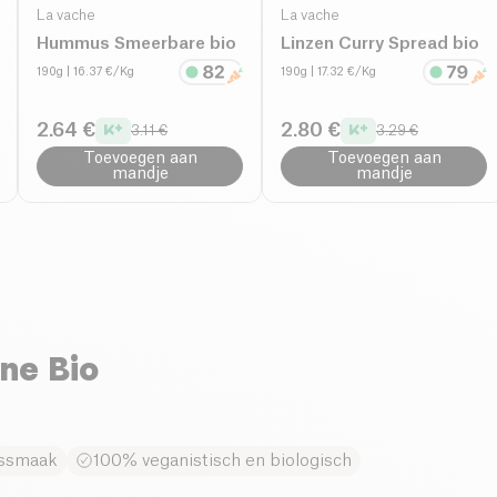
La vache
La vache
Hummus Smeerbare bio
Linzen Curry Spread bio
190g
| 16.37 €/Kg
190g
| 17.32 €/Kg
2.64 €
2.80 €
3.11 €
3.29 €
Toevoegen aan
Toevoegen aan
mandje
mandje
ne Bio
ossmaak
100% veganistisch en biologisch