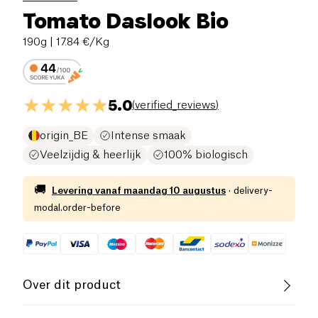
Tomato Daslook Bio
190g
| 17.84 €/Kg
5.0
(
verified_reviews
)
origin_BE
Intense smaak
Veelzijdig & heerlijk
100% biologisch
🚚
Levering vanaf
maandag 10 augustus
·
delivery-
modal.order-before
Over dit product