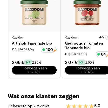
Geproduceerd in België, is deze biologische
Eiwitten (g)
5.1 g
tapenade vrij van kunstmatige toevoegingen en
biedt het een pure en authentieke smaakervaring.
Zout (g)
1.69 g
Kazidomi
Kazidomi
5.0
(
Artisjok Tapenade bio
Gedroogde Tomaten
Tapenade bio
100g
| 26.60 €/Kg
100g
| 26.60 €/Kg
2.66 €
2.07 €
2.95 €
2.95 €
Toevoegen aan
Toevoegen aan
mandje
mandje
Wat onze klanten zeggen
5.0
Gebaseerd op 2 reviews