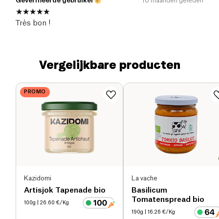
Geverifieerde gebruiker
10 maanden geleden
Très bon !
Vergelijkbare producten
PROMO
Kazidomi
La vache
Artisjok Tapenade bio
Basilicum
Tomatenspread bio
100g
| 26.60 €/Kg
190g
| 16.26 €/Kg