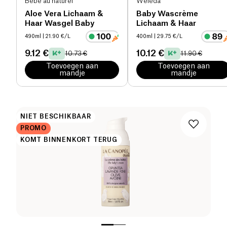
Bébé au naturel
Weleda
Aloe Vera Lichaam &
Baby Wascrème
Haar Wasgel Baby
Lichaam & Haar
490ml
| 21.90 €/L
400ml
| 29.75 €/L
9.12 €
10.12 €
10.73 €
11.90 €
Toevoegen aan
Toevoegen aan
mandje
mandje
NIET BESCHIKBAAR
PROMO
KOMT BINNENKORT TERUG