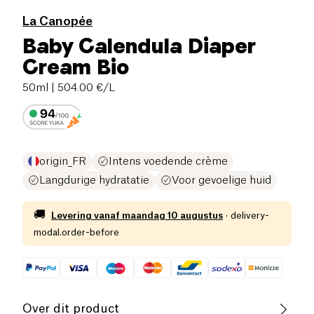
La Canopée
Baby Calendula Diaper
Cream Bio
50ml
| 504.00 €/L
origin_FR
Intens voedende crème
Langdurige hydratatie
Voor gevoelige huid
🚚
Levering vanaf
maandag 10 augustus
·
delivery-
modal.order-before
Over dit product