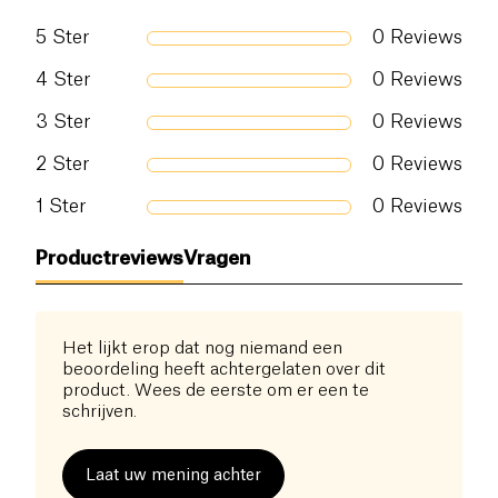
Linalool (natuurlijk allergeen uit lavendelhydrolaat).
Met
haverextract
en wilde lavendelhydrolaat
5
Ster
0
Reviews
Ingrediënten uit biologische landbouw 100%
kalmeert de crème roodheid en jeuk. De natuurlijke
natuurlijke oorsprong 100% vegan
4
Ster
0
Reviews
geur van lavendel en vanille biedt een rustgevende
ervaring. Geschikt vanaf de geboorte, voor gezicht
3
Ster
0
Reviews
en lichaam. Ook aanbevolen voor volwassenen met
een gevoelige huid.
2
Ster
0
Reviews
Een onmisbaar product voor het hele gezin.
1
Ster
0
Reviews
Productreviews
Vragen
Het lijkt erop dat nog niemand een
beoordeling heeft achtergelaten over dit
product. Wees de eerste om er een te
schrijven.
Laat uw mening achter