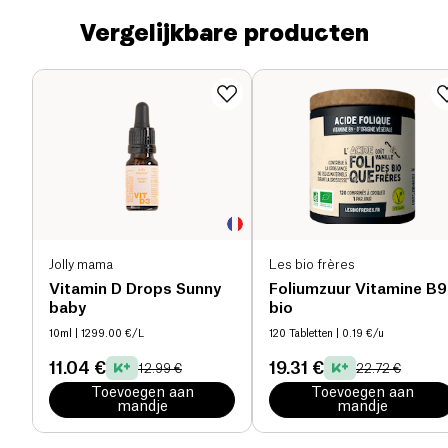
Vergelijkbare producten
Jolly mama
Les bio frères
Vitamin D Drops Sunny
Foliumzuur Vitamine B9
baby
bio
10ml
| 1299.00 €/L
120 Tabletten
| 0.19 €/u
11.04 €
19.31 €
12.99 €
22.72 €
Toevoegen aan
Toevoegen aan
mandje
mandje