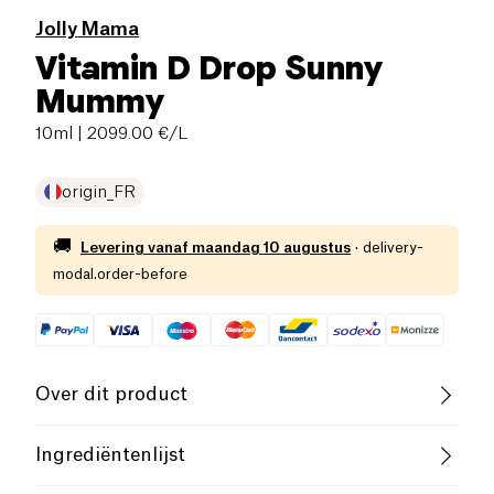
Jolly Mama
Vitamin D Drop Sunny
Mummy
10ml
| 2099.00 €/L
origin_FR
🚚
Levering vanaf
maandag 10 augustus
·
delivery-
modal.order-before
Over dit product
Vegan
Glutenvrij (ingrediënten)
Ingrediëntenlijst