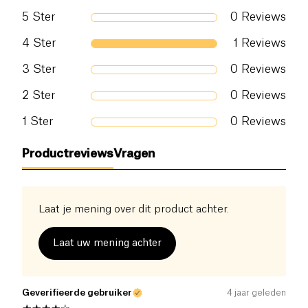
Eiwitten (g)
10.6 g
5
Ster
0
Reviews
Zout (g)
0.022 g
4
Ster
1
Reviews
3
Ster
0
Reviews
2
Ster
0
Reviews
1
Ster
0
Reviews
Productreviews
Vragen
Laat je mening over dit product achter.
Laat uw mening achter
Geverifieerde gebruiker
4 jaar geleden