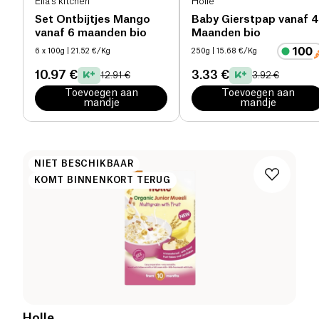
Ella's kitchen
Holle
Set Ontbijtjes Mango
Baby Gierstpap vanaf 4
vanaf 6 maanden bio
Maanden bio
6 x 100g
| 21.52 €/Kg
250g
| 15.68 €/Kg
10.97 €
3.33 €
12.91 €
3.92 €
Toevoegen aan
Toevoegen aan
mandje
mandje
NIET BESCHIKBAAR
KOMT BINNENKORT TERUG
Holle