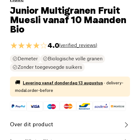
Junior Multigranen Fruit
Muesli vanaf 10 Maanden
Bio
4.0
(
verified_reviews
)
Demeter
Biologische volle granen
Zonder toegevoegde suikers
🚚
Levering vanaf
donderdag 13 augustus
·
delivery-
modal.order-before
Over dit product
Vegan
Lactosevrij (ingrediënten)