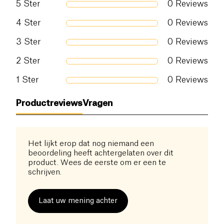
5
Ster
0
Reviews
Zout (g)
0.01 g
4
Ster
0
Reviews
3
Ster
0
Reviews
2
Ster
0
Reviews
1
Ster
0
Reviews
Productreviews
Vragen
Het lijkt erop dat nog niemand een
beoordeling heeft achtergelaten over dit
product. Wees de eerste om er een te
schrijven.
Laat uw mening achter