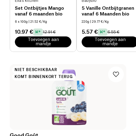
Ella's kitchen
Babybio
Set Ontbijtjes Mango
5 Vanille Ontbijtgranen
vanaf 6 maanden bio
vanaf 6 Maanden bio
6 x 100g
| 21.52 €/Kg
220g
| 29.77 €/Kg
10.97 €
5.57 €
12.91 €
6.55 €
Toevoegen aan
Toevoegen aan
mandje
mandje
NIET BESCHIKBAAR
KOMT BINNENKORT TERUG
Good Goût