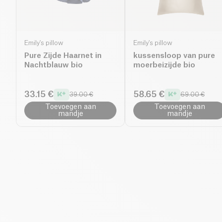
Emily's pillow
Emily's pillow
Pure Zijde Haarnet in
kussensloop van pure
Nachtblauw bio
moerbeizijde bio
33.15 €
58.65 €
39.00 €
69.00 €
Toevoegen aan
Toevoegen aan
mandje
mandje