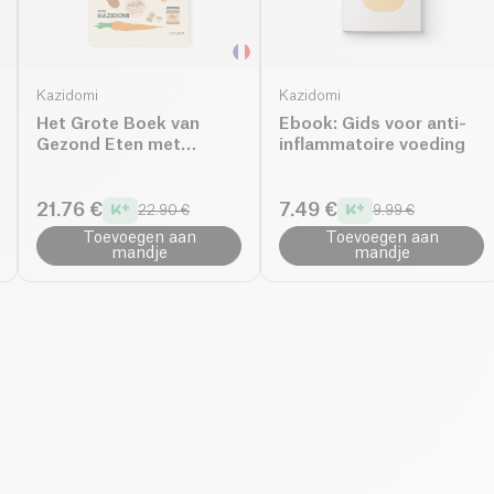
Kazidomi
Kazidomi
Het Grote Boek van
Ebook: Gids voor anti-
Gezond Eten met
inflammatoire voeding
Kazidomi
21.76 €
7.49 €
22.90 €
9.99 €
Toevoegen aan
Toevoegen aan
mandje
mandje