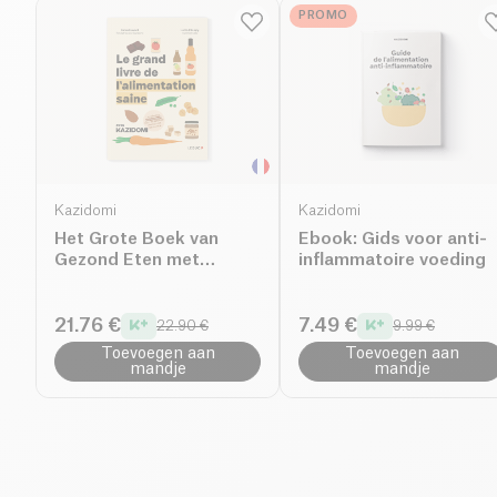
PROMO
Kazidomi
Kazidomi
Het Grote Boek van
Ebook: Gids voor anti-
Gezond Eten met
inflammatoire voeding
Kazidomi
21.76 €
7.49 €
22.90 €
9.99 €
Toevoegen aan
Toevoegen aan
mandje
mandje