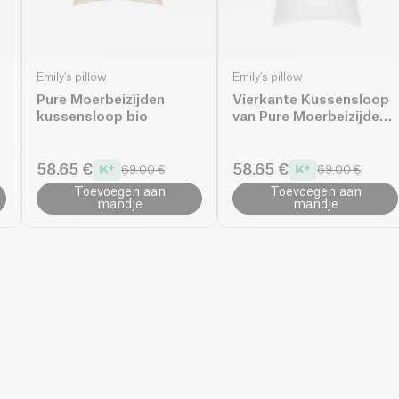
Emily's pillow
Emily's pillow
Pure Moerbeizijden
Vierkante Kussensloop
kussensloop bio
van Pure Moerbeizijde
bio
58.65 €
58.65 €
69.00 €
69.00 €
Toevoegen aan
Toevoegen aan
mandje
mandje