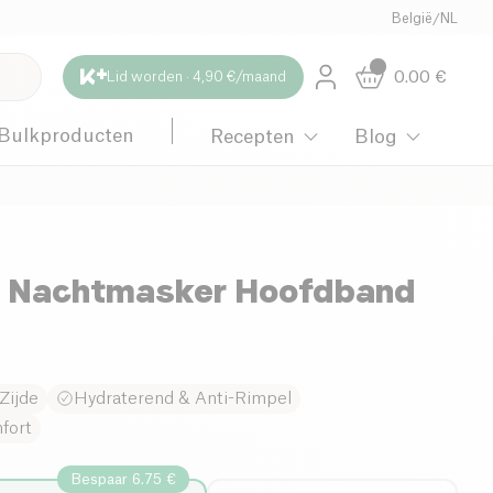
België
/
NL
0.00
€
Lid worden · 4,90 €/maand
Bulkproducten
Recepten
Blog
e Nachtmasker Hoofdband
Zijde
Hydraterend & Anti-Rimpel
fort
Bespaar 6.75 €