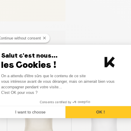
Continue without consent
Salut c'est nous...
les Cookies !
Consent Management Platform
On a attendu d'être sûrs que le contenu de ce site
Axeptio consent
vous intéresse avant de vous déranger, mais on aimerait bien vous
Vergelijkbare producten
accompagner pendant votre visite...
C'est OK pour vous ?
Consents certified by
I want to choose
OK !