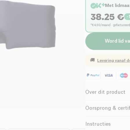
Met lidmaa
38.25
€
-
*€4,90/maand · gefactureer
Word lid v
🚚
Levering vanaf
d
Over dit product
Biologisch
Oorsprong & certif
Handgemaakt in China
Verwen je huid met 
Instructies
Hoofdband
van
Emil