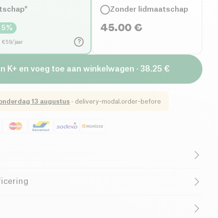
tschap*
Zonder lidmaatschap
45.00
€
15
%
?
d €59/jaar
an K+ en voeg toe aan winkelwagen · 38.25 €
onderdag 13 augustus
·
delivery-modal.order-before
Vrouwelijke Oprichter
Frans bedrijf
icering
, in de regio Jiangsu, bekend om zijn zijdeproductie.
ultieme luxe dankzij de
Pure Zijde Nachtmasker
y's Pillow
. Met de hand gemaakt van
100% natuurlijke