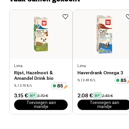
gebak, pannenkoeken en sauzen. Hennep is rijk aan
Voedingsvezels (g)
0.3 g
vezels en bevordert een goede spijsvertering.
Hennep helpt ook om het immuunsysteem te
Eiwitten (g)
1 g
versterken.
Zout (g)
0.07 g
Lima
Lima
Rijst, Hazelnoot &
Haverdrank Omega 3
Amandel Drink bio
1L
| 2.45 €/L
1L
| 3.70 €/L
3.15 €
2.08 €
3.70 €
2.45 €
Toevoegen aan
Toevoegen aan
mandje
mandje