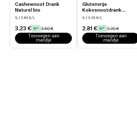
Cashewnoot Drank
Glutenvrije
Naturel bio
Kokosnootdrank
Naturel bio
1L
| 3.80 €/L
1L
| 3.30 €/L
3.23 €
2.81 €
3.80 €
3.30 €
Toevoegen aan
Toevoegen aan
mandje
mandje