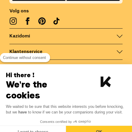
Volg ons
Kazidomi
Klantenservice
Continue without consent
Contacteer ons
Hi there !
We're the
België
/
NL
Veilige betalingen via
cookies
We waited to be sure that this website interests you before knocking,
3.19
€
-
15
%
?
3.75
€
but we
have
to know if we can be your companions during your visit.
Bespaar 0.56 € met K+
© Kazidomi
2026
BE-BIO-03
Consents certified by
Alle rechten voorbehouden
Toevoegen aan mandje
I want to choose
OK