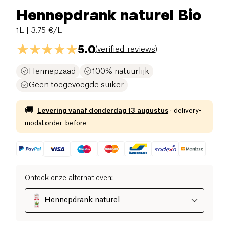
Hennepdrank naturel Bio
1L
| 3.75 €/L
5.0
(
verified_reviews
)
Hennepzaad
100% natuurlijk
Geen toegevoegde suiker
🚚
Levering vanaf
donderdag 13 augustus
·
delivery-
modal.order-before
Ontdek onze alternatieven
:
Hennepdrank naturel