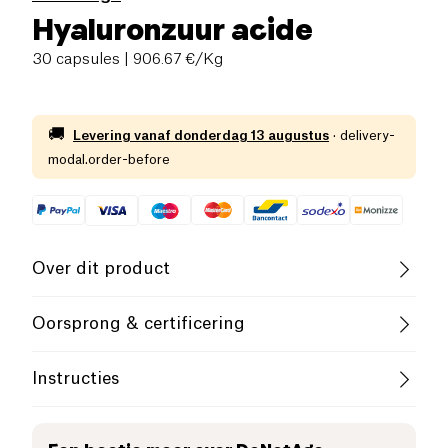
Hyaluronzuur acide
30 capsules
| 906.67 €/Kg
🚚
Levering vanaf
donderdag 13 augustus
·
delivery-
modal.order-before
Over dit product
Vegan
Glutenvrij (ingrediënten)
Oorsprong & certificering
Lactosevrij (ingrediënten)
Laag zout
Instructies
Vegetarisch
Laag Suikergehalte
Voorzorgsmaatregelen
Laag Verzadigd Vetgehalte