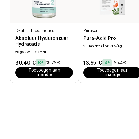
D-lab nutricosmetics
Purasana
Absoluut Hyaluronzuur
Pura-Acid Pro
Hydratatie
20 Tabletten
| 58.71 €/Kg
28 gelules
| 1.28 €/u
30.40 €
13.97 €
35.76 €
16.44 €
Toevoegen aan
Toevoegen aan
mandje
mandje