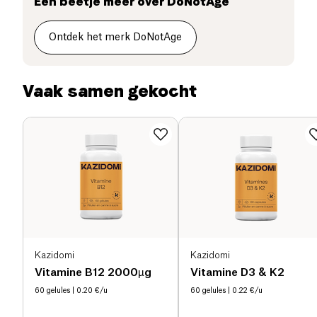
Een beetje meer over
DoNotAge
Dit product is een voedingssupplement. Te
Familiebedrijf
consumeren als onderdeel van een gevarieerde
Ontdek het merk DoNotAge
voeding en een gezonde levensstijl. De aangegeven
Ondersteunt Goede Doelen
dagelijkse dosis niet overschrijden. Buiten bereik van
kinderen bewaren. Bewaren op een koele, droge
plaats, beschermd tegen licht.
Vaak samen gekocht
Kazidomi
Kazidomi
Vitamine B12 2000µg
Vitamine D3 & K2
60 gelules
| 0.20 €/u
60 gelules
| 0.22 €/u