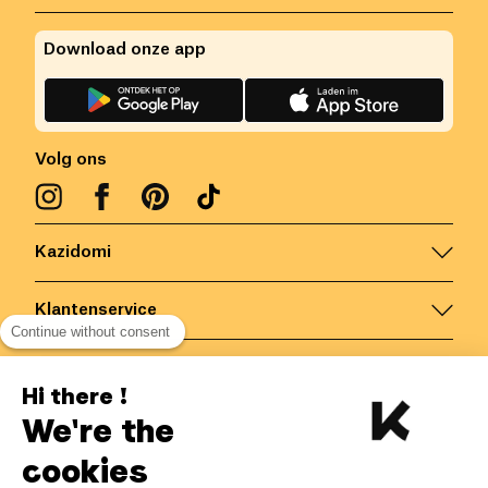
Download onze app
Volg ons
Kazidomi
Klantenservice
Continue without consent
Contacteer ons
Hi there !
We're the
België
/
NL
Veilige betalingen via
cookies