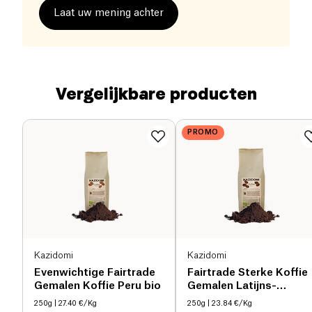
Laat uw mening achter
Vergelijkbare producten
PROMO
Kazidomi
Kazidomi
Evenwichtige Fairtrade
Fairtrade Sterke Koffie
Gemalen Koffie Peru bio
Gemalen Latijns-
Amerika & Tanzania bio
250g
| 27.40 €/Kg
250g
| 23.84 €/Kg