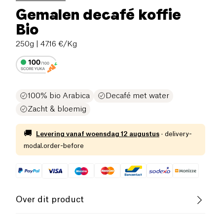
Gemalen decafé koffie
Bio
250g
| 47.16 €/Kg
100% bio Arabica
Decafé met water
Zacht & bloemig
🚚
Levering vanaf
woensdag 12 augustus
·
delivery-
modal.order-before
Over dit product