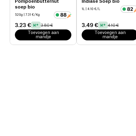
Pompoenbutternut
Indiase Soep bio
soep bio
1L
| 4.10 €/L
520g
| 7.31 €/Kg
3.23 €
3.49 €
3.80 €
4.10 €
Toevoegen aan
Toevoegen aan
mandje
mandje