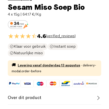
Sesam Miso Soep Bio
4 x 15g
| 64.17 €/Kg
4.6
(
verified_reviews
)
Klaar voor gebruik
Instant soep
Natuurlijke miso
🚚
Levering vanaf
donderdag 13 augustus
·
delivery-
modal.order-before
Over dit product