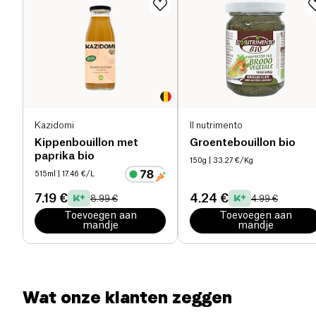
Eiwitten (g)
11 g
Zout (g)
12.6 g
Kazidomi
Il nutrimento
Kippenbouillon met
Groentebouillon bio
paprika bio
150g
| 33.27 €/Kg
515ml
| 17.46 €/L
7.19 €
4.24 €
8.99 €
4.99 €
Toevoegen aan
Toevoegen aan
mandje
mandje
Wat onze klanten zeggen