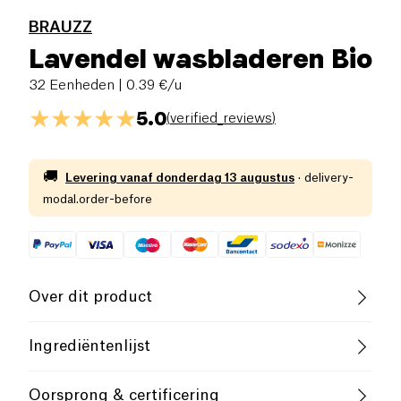
BRAUZZ
Lavendel wasbladeren Bio
32 Eenheden
| 0.39 €/u
5.0
(
verified_reviews
)
🚚
Levering vanaf
donderdag 13 augustus
·
delivery-
modal.order-before
Over dit product
Vegan
Biologisch
Vegetarisch
Ingrediëntenlijst
Cruelty-Free
Belgisch bedrijf
SODIUM LAURYL SULFATE, ALCOHOLS C12-18
Oorsprong & certificering
ETHOXYLATED, POLYVINYL ALCOHOL, WATER,