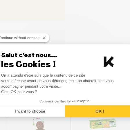
Continue without consent
Salut c'est nous...
les Cookies !
Consent Management Platform
On a attendu d'être sûrs que le contenu de ce site
Axeptio consent
vous intéresse avant de vous déranger, mais on aimerait bien vous
Vergelijkbare producten
accompagner pendant votre visite...
C'est OK pour vous ?
Consents certified by
I want to choose
OK !