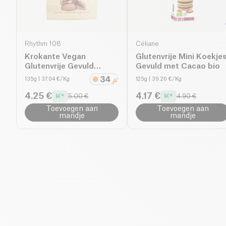
Rhythm 108
Céliane
Krokante Vegan
Glutenvrije Mini Koekje
Glutenvrije Gevuld
Gevuld met Cacao bio
Chocolade Hazelnoot
135g
| 37.04 €/Kg
125g
| 39.20 €/Kg
Koekje bio
4.25 €
4.17 €
5.00 €
4.90 €
Toevoegen aan
Toevoegen aan
mandje
mandje