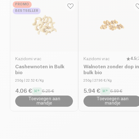
PROMO
BESTSELLER
Kazidomi vrac
Kazidomi vrac
4.5
(
Cashewnoten in Bulk
Walnoten zonder dop in
bio
bulk bio
250g
| 22.52 €/Kg
250g
| 27.96 €/Kg
4.06 €
5.94 €
6.25 €
6.99 €
Toevoegen aan
Toevoegen aan
mandje
mandje