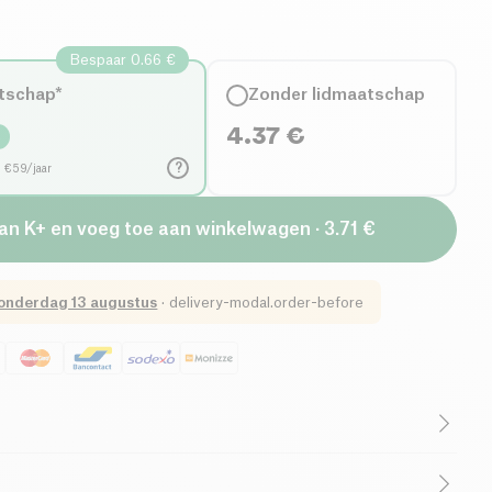
Bespaar 0.66 €
tschap*
Zonder lidmaatschap
4.37
€
%
?
d €59/jaar
van K+ en voeg toe aan winkelwagen · 3.71 €
onderdag 13 augustus
·
delivery-modal.order-before