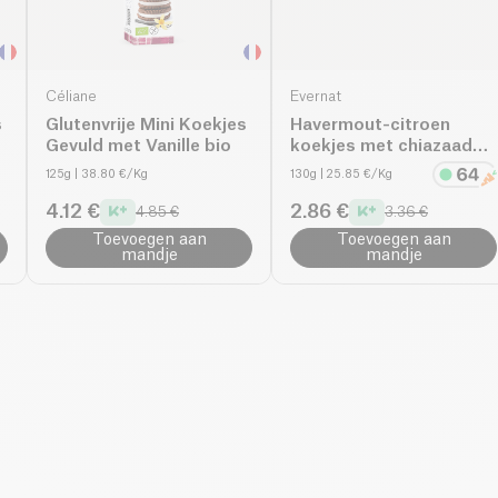
Céliane
Evernat
s
Glutenvrije Mini Koekjes
Havermout-citroen
Gevuld met Vanille bio
koekjes met chiazaad
bio
125g
| 38.80 €/Kg
130g
| 25.85 €/Kg
4.12 €
2.86 €
4.85 €
3.36 €
Toevoegen aan
Toevoegen aan
mandje
mandje