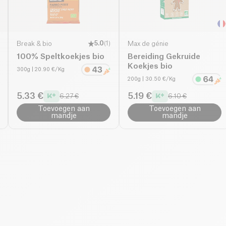
Break & bio
5.0
(
1
)
Max de génie
100% Speltkoekjes bio
Bereiding Gekruide
Koekjes bio
300g
| 20.90 €/Kg
200g
| 30.50 €/Kg
5.33 €
5.19 €
6.27 €
6.10 €
Toevoegen aan
Toevoegen aan
mandje
mandje