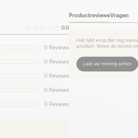
Zout (g)
Productreviews
Vragen
0.0
Het lijkt erop dat nog niem
product. Wees de eerste om 
0
Reviews
0
Reviews
Laat uw mening achter
0
Reviews
0
Reviews
0
Reviews