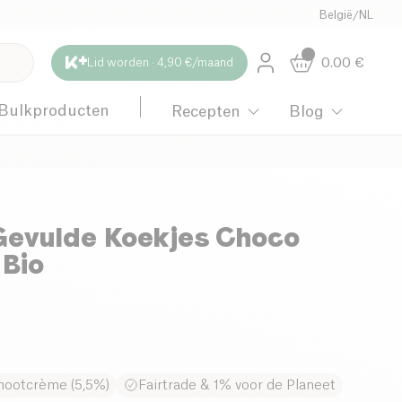
België
/
NL
0.00
€
Lid worden · 4,90 €/maand
Bulkproducten
Recepten
Blog
Gevulde Koekjes Choco
 Bio
lnootcrème (5,5%)
Fairtrade & 1% voor de Planeet