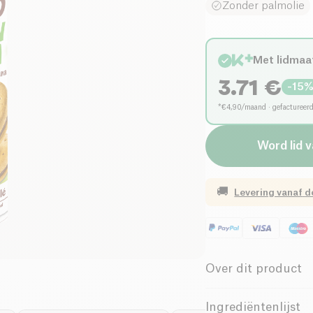
Zonder palmolie
Met lidmaa
3.71
€
-
15
*€4,90/maand · gefactureer
Word lid 
🚚
Levering vanaf
d
Over dit product
Biologisch
Ingrediëntenlijst