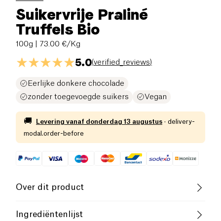
Suikervrije Praliné
Truffels Bio
100g
| 73.00 €/Kg
5.0
(
verified_reviews
)
Eerlijke donkere chocolade
zonder toegevoegde suikers
Vegan
🚚
Levering vanaf
donderdag 13 augustus
·
delivery-
modal.order-before
Over dit product
Glutenvrij (ingrediënten)
Laag zout
Ingrediëntenlijst