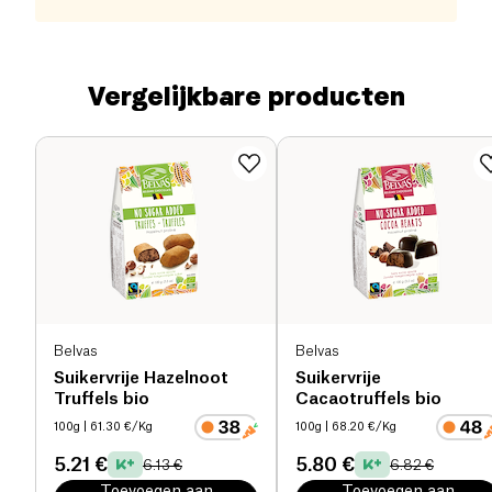
Vergelijkbare producten
Belvas
Belvas
Suikervrije Hazelnoot
Suikervrije
Truffels bio
Cacaotruffels bio
100g
| 61.30 €/Kg
100g
| 68.20 €/Kg
5.21 €
5.80 €
6.13 €
6.82 €