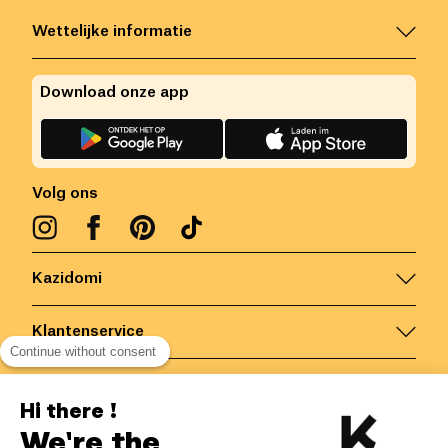
Wettelijke informatie
Download onze app
Volg ons
Kazidomi
Klantenservice
Continue without consent
Contacteer ons
Hi there !
We're the
België
/
NL