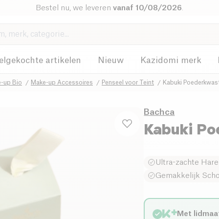
Bestel nu, we leveren
vanaf 10/08/2026
.
elgekochte artikelen
Nieuw
Kazidomi merk
-up Bio
Make-up Accessoires
Penseel voor Teint
Kabuki Poederkwas
Bachca
Kabuki P
Ultra-zachte Har
Gemakkelijk Sc
Met lidmaa