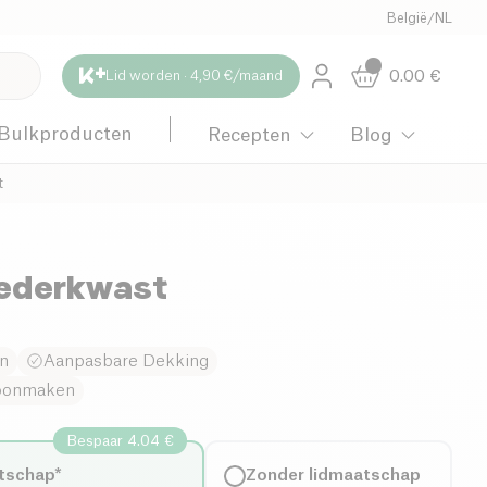
België
/
NL
0.00
€
Lid worden · 4,90 €/maand
Bulkproducten
Recepten
Blog
t
oederkwast
en
Aanpasbare Dekking
hoonmaken
Bespaar 4.04 €
tschap*
Zonder lidmaatschap