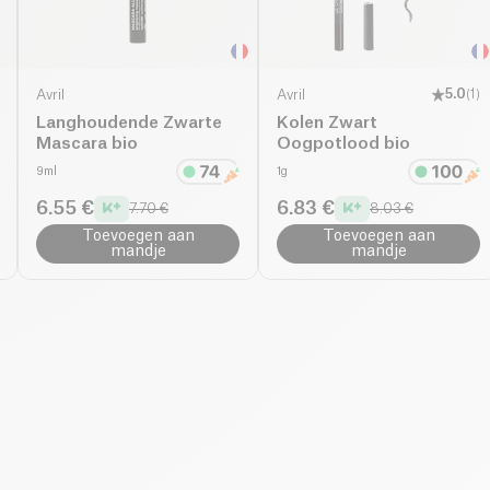
Avril
Avril
5.0
(
1
)
Langhoudende Zwarte
Kolen Zwart
Mascara bio
Oogpotlood bio
9ml
1g
6.55 €
6.83 €
7.70 €
8.03 €
Toevoegen aan
Toevoegen aan
mandje
mandje