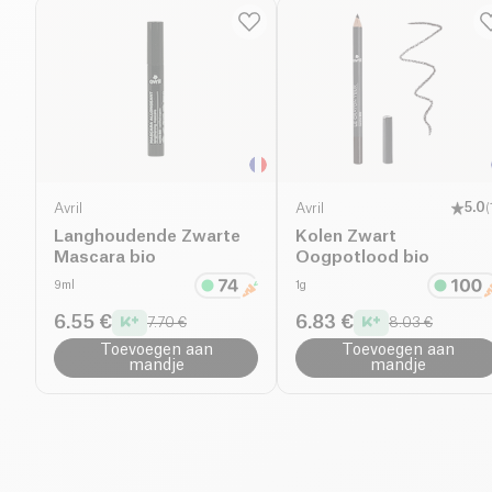
Avril
Avril
5.0
(
Langhoudende Zwarte
Kolen Zwart
Mascara bio
Oogpotlood bio
9ml
1g
6.55 €
6.83 €
7.70 €
8.03 €
Toevoegen aan
Toevoegen aan
mandje
mandje