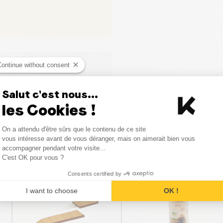
Continue without consent
Salut c'est nous...
les Cookies !
Consent Management Platform
On a attendu d'être sûrs que le contenu de ce site
Axeptio consent
vous intéresse avant de vous déranger, mais on aimerait bien vous
Vergelijkbare producten
accompagner pendant votre visite...
C'est OK pour vous ?
Consents certified by
BESTSELLER
I want to choose
OK !