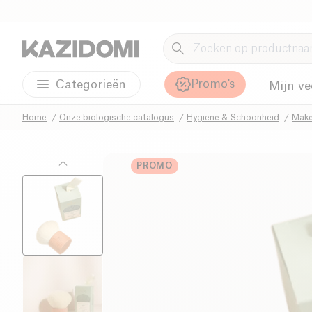
Promo's
Categorieën
Mijn ve
Home
Onze biologische catalogus
Hygiëne & Schoonheid
Make
PROMO