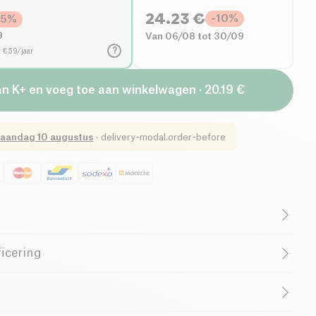
24.23
€
-
10
%
25
%
9
Van 06/08 tot 30/09
?
d €59/jaar
an K+ en voeg toe aan winkelwagen · 20.19 €
aandag 10 augustus
·
delivery-modal.order-before
wast
van
Bachca
is het perfecte gereedschap om losse
icering
 aan te brengen. Met zijn
dichte en ultra-zachte
 een gelijkmatige applicatie en aanpasbare dekking,
stralende teint. De compacte vorm maakt precieze
vooral op de T-zone (voorhoofd, neus, kin).