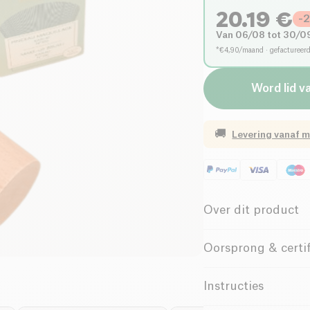
20.19
€
-
Van 06/08 tot 30/0
*€4,90/maand · gefactureer
Word lid v
🚚
Levering vanaf
m
Over dit product
De
Kabuki Poederk
Oorsprong & certif
of compacte poeders
haren
zorgt hij voor
China
Instructies
voor een gladde en 
applicatie mogelijk, 