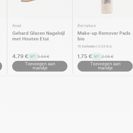
Anaé
Bel nature
Gehard Glazen Nagelvijl
Make-up Remover Pads
met Houten Etui
bio
70 Eenheden
| 0.03 €/u
4.79 €
1.75 €
5.64 €
2.06 €
Toevoegen aan
Toevoegen aan
mandje
mandje