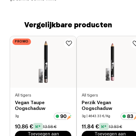
Vergelijkbare producten
PROMO
All tigers
All tigers
Vegan Taupe
Perzik Vegan
Oogschaduw
Oogschaduw
3g
3g
| 4643.33 €/Kg
10.86 €
11.84 €
13.58 €
13.93 €
Toevoegen aan
Toevoegen aan