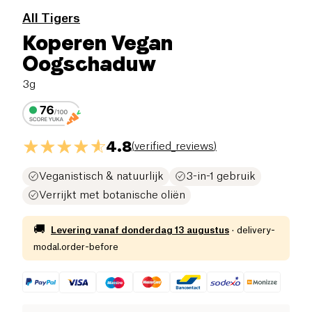
All Tigers
Koperen Vegan
Oogschaduw
3g
4.8
(
verified_reviews
)
Veganistisch & natuurlijk
3-in-1 gebruik
Verrijkt met botanische oliën
🚚
Levering vanaf
donderdag 13 augustus
·
delivery-
modal.order-before