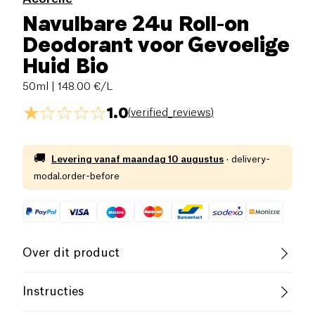
Navulbare 24u Roll-on
Deodorant voor Gevoelige
Huid Bio
50ml
| 148.00 €/L
1.0
(
verified_reviews
)
🚚
Levering vanaf
maandag 10 augustus
·
delivery-
modal.order-before
Over dit product
Biologisch
Instructies