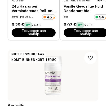
Acorelle
Clémence & vivien
5.0
(
24u Haargroei
Vanille Gevoelige Huid
Verminderende Roll-on
Deodorant bio
Deodorant bio
50ml
| 148.00 €/L
50g
6.29 €
6.97 €
7.40 €
8.20 €
Toevoegen aan
Toevoegen aan
mandje
mandje
NIET BESCHIKBAAR
KOMT BINNENKORT TERUG
Acorelle