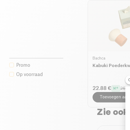
Bachca
Promo
Kabuki Poederk
Op voorraad
22.88 €
26.9
Toevoegen aan
Zie ook