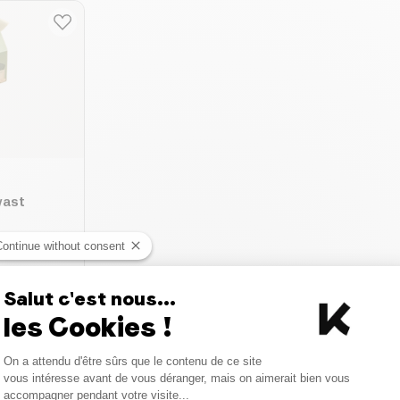
wast
Continue without consent
2 €
Salut c'est nous...
 mandje
les Cookies !
:
Consent Management Platform
On a attendu d'être sûrs que le contenu de ce site
Axeptio consent
vous intéresse avant de vous déranger, mais on aimerait bien vous
accompagner pendant votre visite...