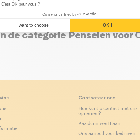
 Teint Bio
Overige Make-up Accessoires Bio
C'est OK pour vous ?
Consents certified by
I want to choose
OK !
in de categorie Penselen voor
vice
Contacteer ons
ons
Hoe kunt u contact met ons
opnemen?
um
Kazidomi werft aan
formatie
Ons aanbod voor bedrijven