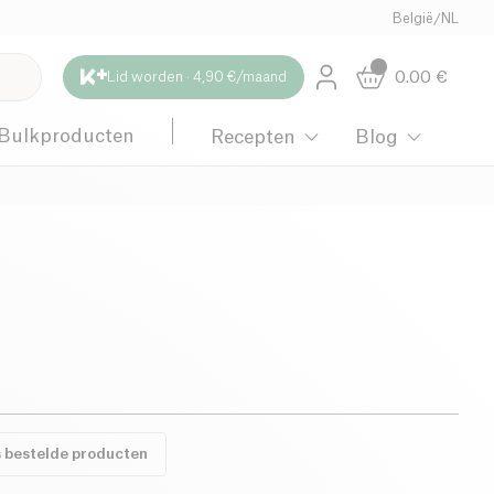
België
/
NL
0.00
€
Lid worden · 4,90 €/maand
Bulkproducten
Recepten
Blog
s bestelde producten