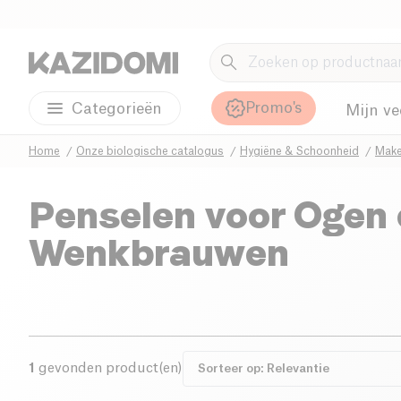
Promo's
Categorieën
Mijn ve
Home
Onze biologische catalogus
Hygiëne & Schoonheid
Mak
Penselen voor Ogen
Wenkbrauwen
1
gevonden product(en)