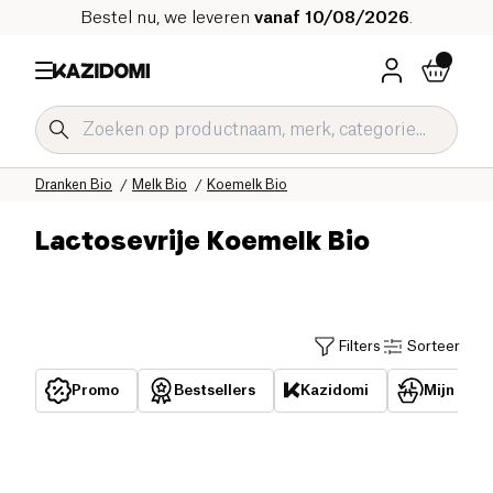
Bestel nu, we leveren
vanaf 10/08/2026
.
Home
Onze biologische catalogus
Dranken Bio
Melk Bio
Koemelk Bio
Lactosevrije Koemelk Bio
Filters
Sorteer
Promo
Bestsellers
Kazidomi
Mijn reed