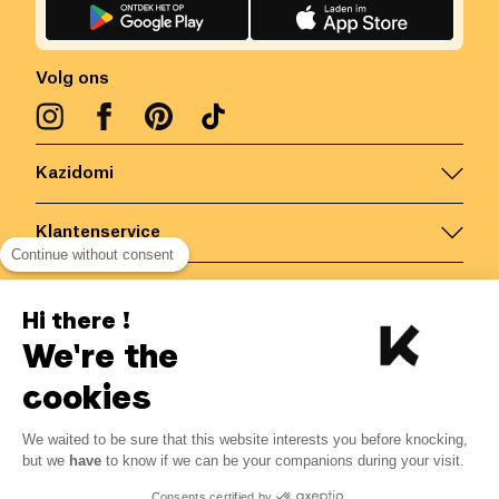
Volg ons
Kazidomi
Klantenservice
Continue without consent
Contacteer ons
Hi there !
We're the
België
/
NL
Veilige betalingen via
cookies
We waited to be sure that this website interests you before knocking,
but we
have
to know if we can be your companions during your visit.
© Kazidomi
2026
BE-BIO-03
Consents certified by