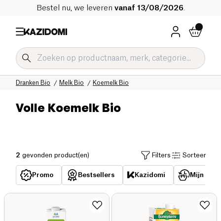
Bestel nu, we leveren
vanaf 13/08/2026
.
Home
Onze biologische catalogus
Dranken Bio
Melk Bio
Koemelk Bio
Volle Koemelk Bio
2
gevonden product(en)
Filters
Sorteer
Promo
Bestsellers
Kazidomi
Mijn reed