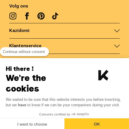
Volg ons
Kazidomi
Klantenservice
Continue without consent
Contacteer ons
Hi there !
We're the
België
/
NL
Veilige betalingen via
cookies
We waited to be sure that this website interests you before knocking,
but we
have
to know if we can be your companions during your visit.
© Kazidomi
2026
BE-BIO-03
Consents certified by
Alle rechten voorbehouden
I want to choose
OK