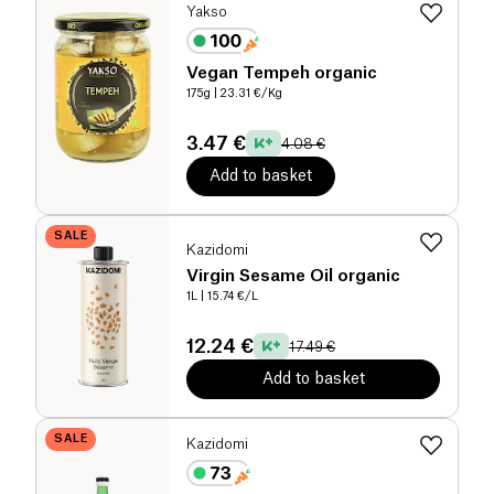
Yakso
Vegan Tempeh organic
175g
| 23.31 €/Kg
3.47 €
4.08 €
Add to basket
SALE
Kazidomi
Virgin Sesame Oil organic
1L
| 15.74 €/L
12.24 €
17.49 €
Add to basket
SALE
Kazidomi