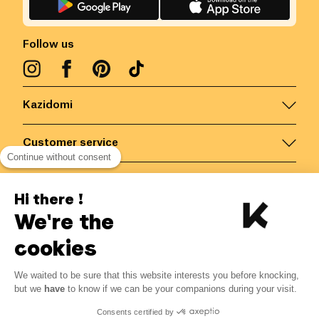
Follow us
Kazidomi
Customer service
Continue without consent
Contact us for more information
Hi there !
We're the
Belgium
/
EN
Secured payments via
cookies
We waited to be sure that this website interests you before knocking,
but we
have
to know if we can be your companions during your visit.
© Kazidomi
2026
BE-BIO-03
Consents certified by
All rights reserved