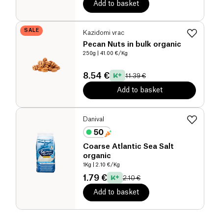
Add to basket
SALE
Kazidomi vrac
Pecan Nuts in bulk organic
250g
| 41.00 €/Kg
8.54 €
11.39 €
Add to basket
Danival
Coarse Atlantic Sea Salt
organic
1Kg
| 2.10 €/Kg
1.79 €
2.10 €
Add to basket