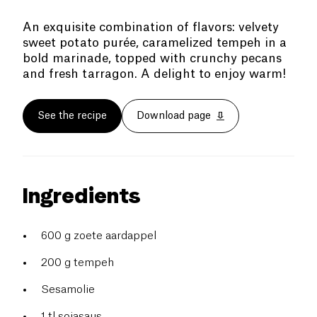
An exquisite combination of flavors: velvety
sweet potato purée, caramelized tempeh in a
bold marinade, topped with crunchy pecans
and fresh tarragon. A delight to enjoy warm!
See the recipe
Download page
Ingredients
600 g zoete aardappel
200 g tempeh
Sesamolie
1 tl sojasaus