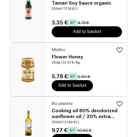
Tamari Soy Sauce organic
250ml
| 17.24 €/L
3.35 €
4.79 €
Add to basket
Mielbio
Flower Honey
300g
| 22.67 €/Kg
5.78 €
6.80 €
Add to basket
Bio planète
Cooking oil 80% deodorized
sunflower oil / 20% extra
virgin olive oil organic
500ml
| 21.80 €/L
9.27 €
10.90 €