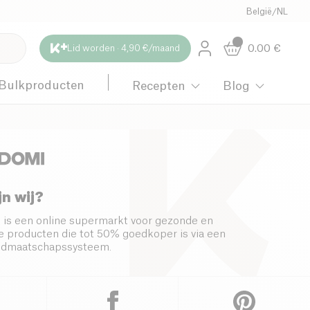
België
/
NL
0.00
€
Lid worden · 4,90 €/maand
Bulkproducten
Recepten
Blog
jn wij?
 is een online supermarkt voor gezonde en
 producten die tot 50% goedkoper is via een
s lidmaatschapssysteem.