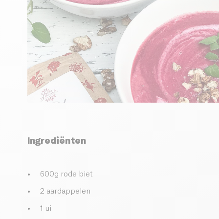
Ingrediënten
600g rode biet
2 aardappelen
1 ui