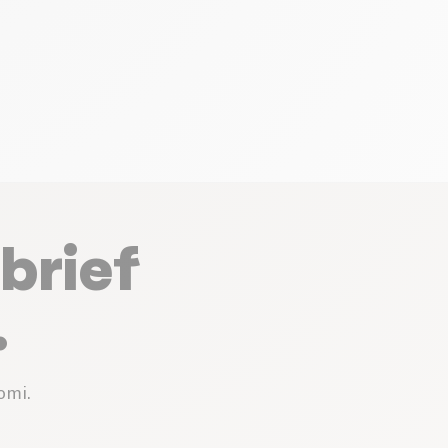
brief
.
omi.