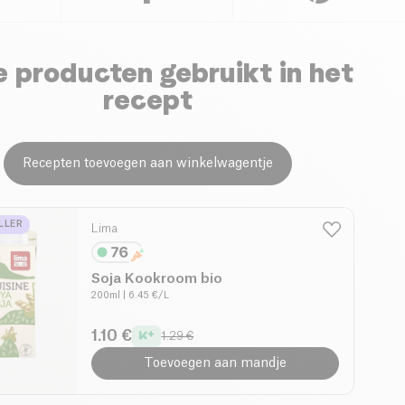
 producten gebruikt in het
recept
Recepten toevoegen aan winkelwagentje
LLER
Lima
Soja Kookroom bio
200ml
| 6.45 €/L
1.10 €
1.29 €
Toevoegen aan mandje