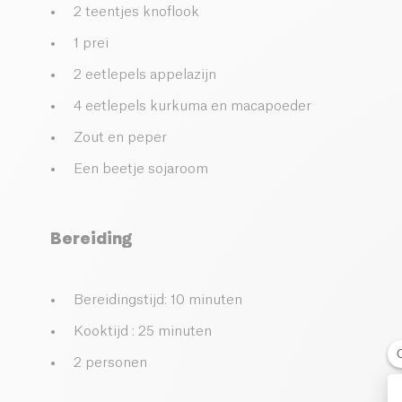
2 teentjes knoflook
1 prei
2 eetlepels appelazijn
4 eetlepels kurkuma en macapoeder
Zout en peper
Een beetje sojaroom
Bereiding
Bereidingstijd: 10 minuten
Kooktijd : 25 minuten
2 personen