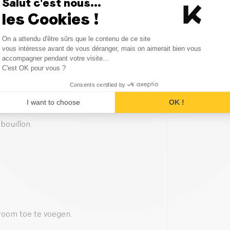
Salut c'est nous...
les Cookies !
Consent Management Platform
On a attendu d'être sûrs que le contenu de ce site
Axeptio consent
vous intéresse avant de vous déranger, mais on aimerait bien vous
eten en aardappelen in blokjes.
accompagner pendant votre visite...
C'est OK pour vous ?
.
Consents certified by
I want to choose
OK !
ding af te dekken.
ouillon.
room toe te voegen.