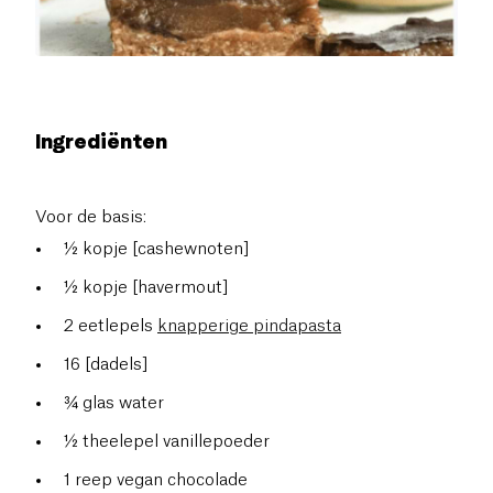
Ingrediënten
Voor de basis:
½ kopje [cashewnoten]
½ kopje [havermout]
2 eetlepels
knapperige pindapasta
16 [dadels]
¾ glas water
½ theelepel vanillepoeder
1 reep vegan chocolade