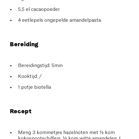
5,5 el cacaopoeder
4 eetlepels ongepelde amandelpasta.
Bereiding
Bereidingstijd: 5min
Kooktijd: /
1 potje biotella
Recept
Meng 3 kommetjes hazelnoten met ½ kom
kokosnootschilfers, ½ kom witte amandelen, 1