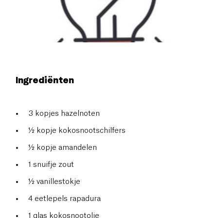
Ingrediënten
3 kopjes hazelnoten
½ kopje kokosnootschilfers
½ kopje amandelen
1 snuifje zout
½ vanillestokje
4 eetlepels rapadura
1 glas kokosnootolie