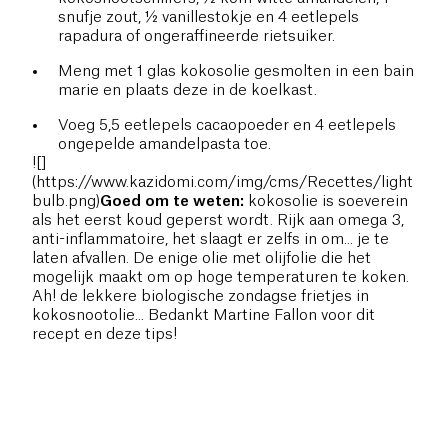
snufje zout, ½ vanillestokje en 4 eetlepels
rapadura of ongeraffineerde rietsuiker.
Meng met 1 glas kokosolie gesmolten in een bain
marie en plaats deze in de koelkast.
Voeg 5,5 eetlepels cacaopoeder en 4 eetlepels
ongepelde amandelpasta toe.
![]
(https://www.kazidomi.com/img/cms/Recettes/light
bulb.png)
Goed om te weten:
kokosolie is soeverein
als het eerst koud geperst wordt. Rijk aan omega 3,
anti-inflammatoire, het slaagt er zelfs in om... je te
laten afvallen. De enige olie met olijfolie die het
mogelijk maakt om op hoge temperaturen te koken.
Ah! de lekkere biologische zondagse frietjes in
kokosnootolie... Bedankt Martine Fallon voor dit
recept en deze tips!