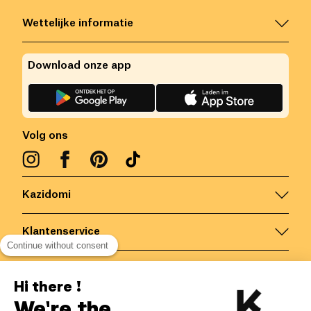
Wettelijke informatie
Download onze app
Volg ons
Kazidomi
Klantenservice
Continue without consent
Contacteer ons
Hi there !
We're the
België
/
NL