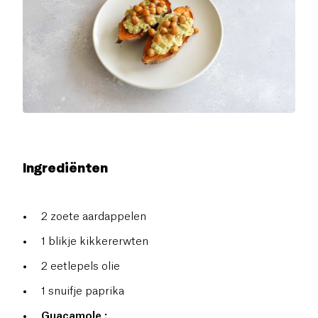
Ingrediënten
2 zoete aardappelen
1 blikje kikkererwten
2 eetlepels olie
1 snuifje paprika
Guacamole :