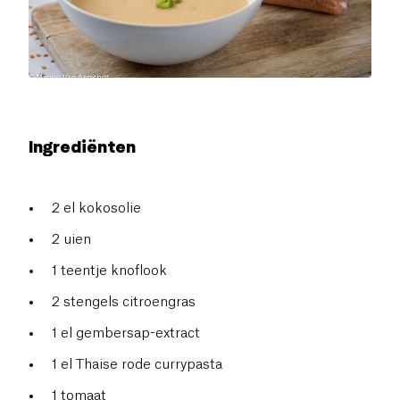
Ingrediënten
2 el kokosolie
2 uien
1 teentje knoflook
2 stengels citroengras
1 el gembersap-extract
1 el Thaise rode currypasta
1 tomaat