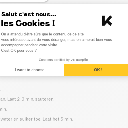
Salut c'est nous...
les Cookies !
Consent Management Platform
On a attendu d'être sûrs que le contenu de ce site
Axeptio consent
vous intéresse avant de vous déranger, mais on aimerait bien vous
accompagner pendant votre visite...
C'est OK pour vous ?
Consents certified by
I want to choose
OK !
.
an. Laat 2-3 min. sauteren.
min.
ater en suiker toe. Laat het 5 min.