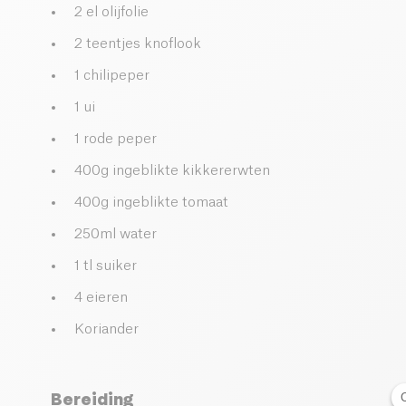
2 el olijfolie
2 teentjes knoflook
1 chilipeper
1 ui
1 rode peper
400g ingeblikte kikkererwten
400g ingeblikte tomaat
250ml water
1 tl suiker
4 eieren
Koriander
Bereiding