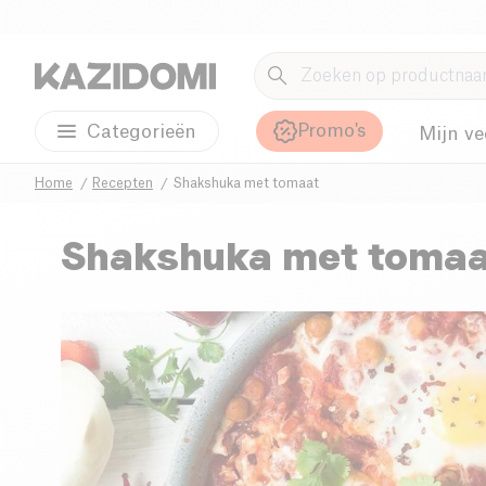
Promo's
Categorieën
Mijn ve
Home
Recepten
Shakshuka met tomaat
Shakshuka met toma