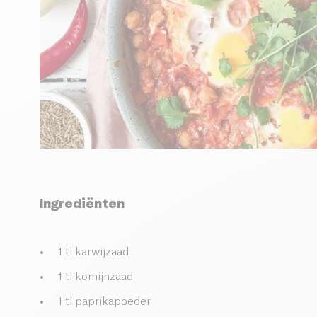
Ingrediënten
1 tl karwijzaad
1 tl komijnzaad
1 tl paprikapoeder