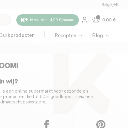
België
/
NL
0.00
€
Lid worden · 4,90 €/maand
Bulkproducten
Recepten
Blog
jn wij?
 is een online supermarkt voor gezonde en
 producten die tot 50% goedkoper is via een
s lidmaatschapssysteem.