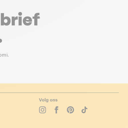
brief
.
omi.
Volg ons