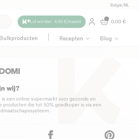
België
/
NL
0.00
€
Lid worden · 4,90 €/maand
Bulkproducten
Recepten
Blog
jn wij?
 is een online supermarkt voor gezonde en
 producten die tot 50% goedkoper is via een
s lidmaatschapssysteem.