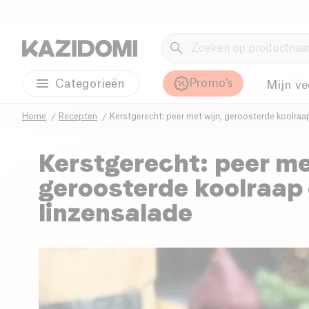
Promo's
Categorieën
Mijn ve
Home
Recepten
Kerstgerecht: peer met wijn, geroosterde koolraa
Kerstgerecht: peer me
geroosterde koolraap
linzensalade