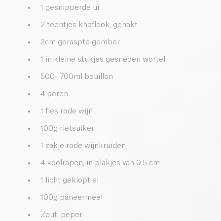
1 gesnipperde ui
2 teentjes knoflook, gehakt
2cm geraspte gember
1 in kleine stukjes gesneden wortel
500- 700ml bouillon
4 peren
1 fles rode wijn
100g rietsuiker
1 zakje rode wijnkruiden
4 koolrapen, in plakjes van 0,5 cm.
1 licht geklopt ei
100g paneermeel
Zout, peper