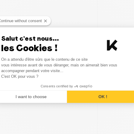
Continue without consent
Salut c'est nous...
les Cookies !
Consent Management Platform
On a attendu d'être sûrs que le contenu de ce site
Axeptio consent
vous intéresse avant de vous déranger, mais on aimerait bien vous
accompagner pendant votre visite...
C'est OK pour vous ?
Consents certified by
I want to choose
OK !